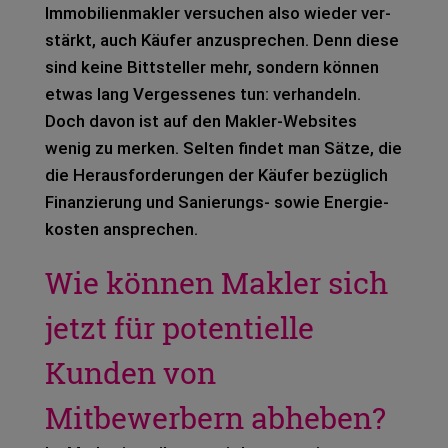
Immo­bi­li­en­mak­ler ver­su­chen also wie­der ver­
stärkt, auch Käu­fer anzu­spre­chen. Denn diese
sind keine Bitt­stel­ler mehr, son­dern kön­nen
etwas lang Ver­ges­se­nes tun: ver­han­deln.
Doch davon ist auf den Mak­ler-Web­sites
wenig zu mer­ken. Sel­ten fin­det man Sätze, die
die Her­aus­for­de­run­gen der Käu­fer bezüg­lich
Finan­zie­rung und Sanie­rungs- sowie Ener­gie­
kos­ten anspre­chen.
Wie können Makler sich
jetzt für potentielle
Kunden von
Mitbewerbern abheben?