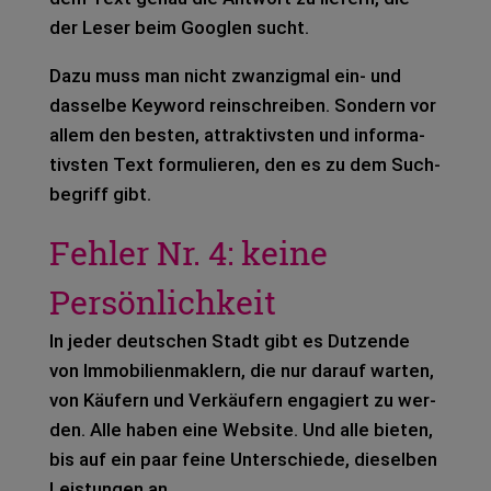
der Leser beim Goog­len sucht.
Dazu muss man nicht zwan­zig­mal ein- und
das­sel­be Key­word rein­schrei­ben. Son­dern vor
allem den bes­ten, attrak­tivs­ten und infor­ma­
tivs­ten Text for­mu­lie­ren, den es zu dem Such­
be­griff gibt.
Fehler Nr. 4: keine
Persönlichkeit
In jeder deut­schen Stadt gibt es Dut­zen­de
von Immo­bi­li­en­mak­lern, die nur dar­auf war­ten,
von Käu­fern und Ver­käu­fern enga­giert zu wer­
den. Alle haben eine Web­site. Und alle bie­ten,
bis auf ein paar feine Unter­schie­de, die­sel­ben
Leis­tun­gen an.