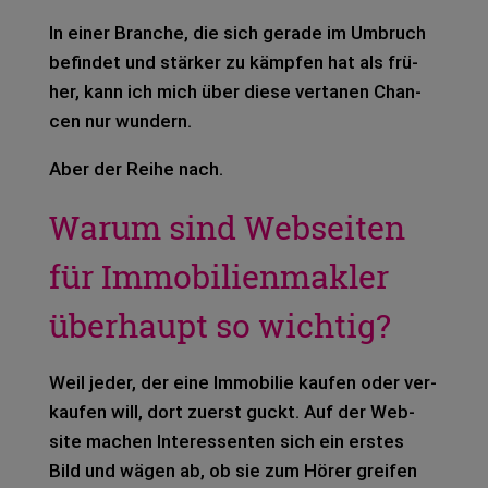
In einer Bran­che, die sich gera­de im Umbruch
befin­det und stär­ker zu kämp­fen hat als frü­
her, kann ich mich über diese ver­ta­nen Chan­
cen nur wun­dern.
Aber der Reihe nach.
Warum sind Webseiten
für Immobilienmakler
überhaupt so wichtig?
Weil jeder, der eine Immo­bi­lie kau­fen oder ver­
kau­fen will, dort zuerst guckt. Auf der Web­
site machen Inter­es­sen­ten sich ein ers­tes
Bild und wägen ab, ob sie zum Hörer grei­fen