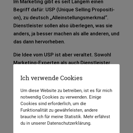
Im Mar­ke­ting gibt es seit Lan­gem einen
Begriff dafür: USP (Uni­que Sel­ling Pro­po­si­ti­
on), zu deutsch „Allein­stel­lungs­merk­mal“.
Dienst­leis­ter sol­len also über­le­gen, was sie
anders, ja bes­ser machen als alle ande­ren, und
das dann her­vor­he­ben.
Die Idee vom USP ist aber ver­al­tet. Sowohl
Mar­ke­ting-Exper­ten als auch Dienst­leis­ter
haben erkannt, dass die­ser Anspruch ein­fach
Ich verwende Cookies
nicht erfüll­bar ist. Allein in Ber­lin gibt es rund
2.000 Immo­bi­li­en­mak­ler.
Um diese Website zu betreiben, ist es für mich
notwendig Cookies zu verwenden. Einige
Wie sol­len die denn alle ein Allein­stel­lungs­
Cookies sind erforderlich, um die
merk­mal aus dem Ärmel schüt­teln?
Funktionalität zu gewährleisten, andere
brauche ich für meine Statistik. Mehr erfährst
Der USP wird seit eini­gen Jah­ren ersetzt
du in unserer Datenschutzerklärung.
durch den Gedan­ken, dass es die Per­sön­lich­