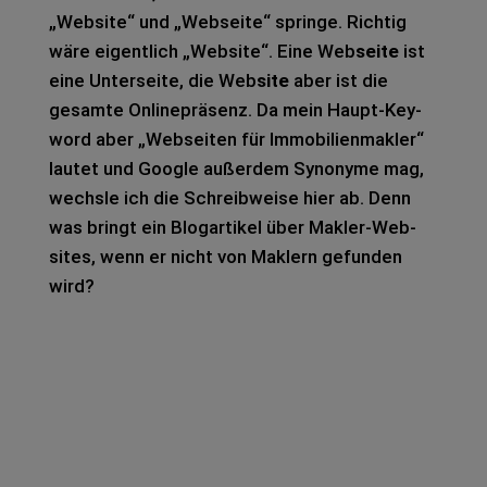
„Web­site“ und „Web­sei­te“ sprin­ge. Rich­tig
wäre eigent­lich „Web­site“. Eine Web
seite
ist
eine Unter­sei­te, die Web
site
aber ist die
gesam­te Online­prä­senz. Da mein Haupt-Key­
word aber „Web­sei­ten für Immo­bi­li­en­mak­ler“
lau­tet und Goog­le außer­dem Syn­ony­me mag,
wechs­le ich die Schreib­wei­se hier ab. Denn
was bringt ein Blog­ar­ti­kel über Mak­ler-Web­
sites, wenn er nicht von Mak­lern gefun­den
wird?