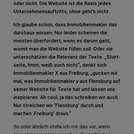
oder nicht. Die Web­site ist die Basis jedes
Unter­neh­mens­auf­tritts, ohne geht’s nicht.
Ich glau­be schon, dass Immo­bi­li­en­mak­ler das
durch­aus wis­sen. Nur lei­der schei­nen die
meis­ten über­for­dert, wenn es darum geht,
womit man die Web­site fül­len soll. Oder sie
unter­schät­zen die Rele­vanz der Texte. „Start­
sei­te, hmm, weiß auch nicht“, denkt sich
Immo­bi­li­en­mak­ler X aus Frei­burg, „gucken wir
mal, was Immo­bi­li­en­mak­ler y aus Flens­burg auf
sei­ner Web­site für Texte hat und las­sen uns
inspi­rie­ren. Ah cool, ja das schrei­ben wir auch.
Nur strei­chen wir ‘Flens­burg‘ durch und
machen ‚Frei­burg‘ draus.“
So oder ähn­lich stel­le ich mir das vor, wenn