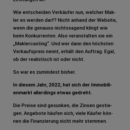
Wie ent­schei­den Ver­käu­fer nun, wel­cher Mak­
ler es wer­den darf? Nicht anhand der Web­site,
wenn die genau­so nichts­sa­gend klingt wie
beim Kon­kur­ren­ten. Also ver­an­stal­ten sie ein
„Mak­ler­cas­ting“. Und wer dann den höchs­ten
Ver­kaufs­preis nennt, erhält den Auf­trag. Egal,
ob der rea­lis­tisch ist oder nicht.
So war es zumin­dest bis­her.
In die­sem Jahr, 2022, hat sich der Immo­bi­li­
en­markt aller­dings etwas gedreht.
Die Prei­se sind gesun­ken, die Zin­sen gestie­
gen. Ange­bo­te häu­fen sich, viele Käu­fer kön­
nen die Finan­zie­rung nicht mehr stem­men.