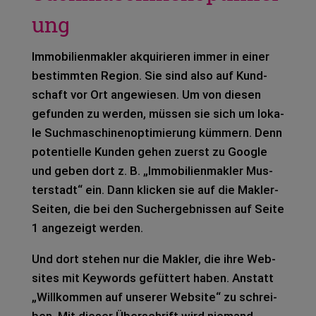
ung
Immo­bi­li­en­mak­ler akqui­rie­ren immer in einer
bestimm­ten Regi­on. Sie sind also auf Kund­
schaft vor Ort ange­wie­sen. Um von die­sen
gefun­den zu wer­den, müs­sen sie sich um loka­
le Such­ma­schi­nen­op­ti­mie­rung küm­mern. Denn
poten­ti­el­le Kun­den gehen zuerst zu Goog­le
und geben dort z. B. „Immo­bi­li­en­mak­ler Mus­
ter­stadt“ ein. Dann kli­cken sie auf die Mak­ler-
Sei­ten, die bei den Such­ergeb­nis­sen auf Seite
1 ange­zeigt wer­den.
Und dort ste­hen nur die Mak­ler, die ihre Web­
sites mit Key­words gefüt­tert haben. Anstatt
„Will­kom­men auf unse­rer Web­site“ zu schrei­
ben. Mit die­ser Über­schrift wird nie­mand