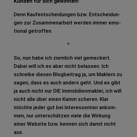
Kun­den für sich gewin­nen!
Denn Kauf­ent­schei­dun­gen bzw. Ent­schei­dun­
gen zur Zusam­men­ar­beit wer­den immer emo­
tio­nal getrof­fen.
*
So, nun habe ich ziem­lich viel geme­ckert.
Dabei will ich es aber nicht belas­sen. Ich
schrei­be die­sen Blog­bei­trag ja, um Mak­lern zu
sagen, dass es auch anders geht. Und es gibt
ja auch nicht nur DIE Immo­bi­li­en­mak­ler, ich will
nicht alle über einen Kamm sche­ren. Klar
möch­te jeder gut bei Inter­es­sen­ten ankom­
men, nur unter­schät­zen viele die Wir­kung
einer Web­site bzw. ken­nen sich damit nicht
aus.