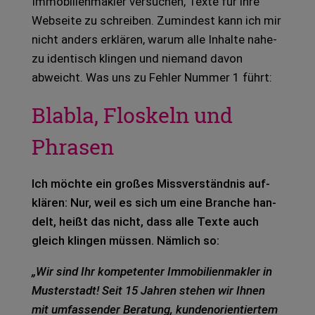
Immo­bi­li­en­mak­ler ver­su­chen, Texte für ihre
Web­sei­te zu schrei­ben. Zumin­dest kann ich mir
nicht anders erklä­ren, warum alle Inhal­te nahe­
zu iden­tisch klin­gen und nie­mand davon
abweicht. Was uns zu Feh­ler Num­mer 1 führt:
Blabla, Floskeln und
Phrasen
Ich möch­te ein gro­ßes Miss­ver­ständ­nis auf­
klä­ren: Nur, weil es sich um eine Bran­che han­
delt, heißt das nicht, dass alle Texte auch
gleich klin­gen müs­sen. Näm­lich so:
„Wir sind Ihr kom­pe­ten­ter Immo­bi­li­en­mak­ler in
Mus­ter­stadt! Seit 15 Jah­ren ste­hen wir Ihnen
mit umfas­sen­der Bera­tung, kun­den­ori­en­tier­tem