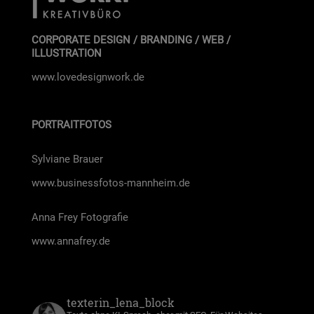
CORPORATE DESIGN / BRANDING / WEB /
ILLUSTRATION
www.lovedesignwork.de
PORTRAITFOTOS
Syl­via­ne Brau­er
www.businessfotos-mannheim.de
Anna Frey Foto­gra­fie
www.annafrey.de
texterin_lena_block