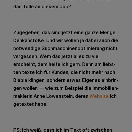
das Tolle an die­sem Job?
Zuge­ge­ben, das sind jetzt eine ganze Menge
Denk­an­stö­ße. Und wir wol­len ja dabei auch die
not­wen­di­ge Such­ma­schi­nen­op­ti­mie­rung nicht
ver­ges­sen. Wem das jetzt alles zu viel
erscheint, dem helfe ich gern. Denn am liebs­
ten texte ich für Kun­den, die nicht mehr nach
Bla­bla klin­gen, son­dern etwas Eige­nes ein­brin­
gen wol­len — wie zum Bei­spiel die Immo­bi­li­en­
mak­le­rin Anne Löwen­stein, deren
Web­site
ich
getex­tet habe.
PS: Ich weiß, dass ich im Text oft zwi­schen