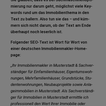
mie­rung nur darum geht, mög­lichst viele Key­
words rund um das Immo­bi­li­en­the­ma in den
Text zu bal­lern. Also tun sie das – und küm­
mern sich nicht darum, ob der Text am Ende
über­haupt noch leser­lich ist.
Fol­gen­der SEO-Text ist Wort für Wort von
einer deut­schen Immo­bi­li­en­mak­ler-Home­
page:
„Ihr Immo­bi­li­en­mak­ler in Mus­ter­stadt & Sach­ver­
stän­di­ger für Ein­fa­mi­li­en­häu­ser, Eigen­tums­woh­
nun­gen, Mehr­fa­mi­li­en­häu­ser, Grund­stü­cke, Stu­
den­ten­woh­nun­gen, Neu­bau­pro­jek­te sowie Anla­
ge­im­mo­bi­li­en in Mus­ter­stadt. Als Sach­ver­stän­di­
ger für Immo­bi­li­en in Mus­ter­stadt ermitt­le ich
pro­fes­sio­nell den Wert Ihrer Immo­bi­lie oder