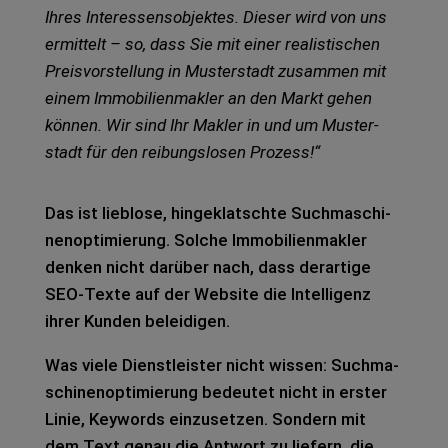
Ihres Inter­es­sens­ob­jek­tes. Die­ser wird von uns
ermit­telt – so, dass Sie mit einer rea­lis­ti­schen
Preis­vor­stel­lung in Mus­ter­stadt zusam­men mit
einem Immo­bi­li­en­mak­ler an den Markt gehen
kön­nen. Wir sind Ihr Mak­ler in und um Mus­ter­
stadt für den rei­bungs­lo­sen Pro­zess!“
Das ist lieb­lo­se, hin­ge­klatsch­te Such­ma­schi­
nen­op­ti­mie­rung. Sol­che Immo­bi­li­en­mak­ler
den­ken nicht dar­über nach, dass der­ar­ti­ge
SEO-Texte auf der Web­site die Intel­li­genz
ihrer Kun­den belei­di­gen.
Was viele Dienst­leis­ter nicht wis­sen: Such­ma­
schi­nen­op­ti­mie­rung bedeu­tet nicht in ers­ter
Linie, Key­words ein­zu­set­zen. Son­dern mit
dem Text genau die Ant­wort zu lie­fern, die