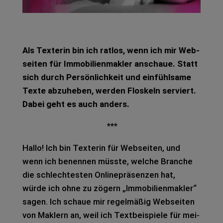
Als Tex­te­rin bin ich rat­los, wenn ich mir Web­
sei­ten für Immo­bi­li­en­mak­ler anschaue. Statt
sich durch Per­sön­lich­keit und ein­fühl­sa­me
Texte abzu­he­ben, wer­den Flos­keln ser­viert.
Dabei geht es auch anders.
***
Hallo! Ich bin Tex­te­rin für Web­sei­ten, und
wenn ich benen­nen müss­te, wel­che Bran­che
die schlech­tes­ten Online­prä­sen­zen hat,
würde ich ohne zu zögern „Immo­bi­li­en­mak­ler“
sagen. Ich schaue mir regel­mä­ßig Web­sei­ten
von Mak­lern an, weil ich Text­bei­spie­le für mei­