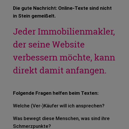
Die gute Nach­richt: Online-Texte sind nicht
in Stein gemei­ßelt.
Jeder Immobilienmakler,
der seine Website
verbessern möchte, kann
direkt damit anfangen.
Fol­gen­de Fra­gen hel­fen beim Tex­ten:
Wel­che (Ver-)Käufer will ich anspre­chen?
Was bewegt diese Men­schen, was sind ihre
Schmerz­punk­te?