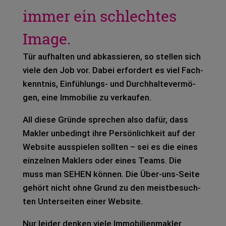
immer ein schlechtes
Image.
Tür auf­hal­ten und abkas­sie­ren, so stel­len sich
viele den Job vor. Dabei erfor­dert es viel Fach­
kennt­nis, Ein­füh­lungs- und Durch­hal­te­ver­mö­
gen, eine Immo­bi­lie zu ver­kau­fen.
All diese Grün­de spre­chen also dafür, dass
Mak­ler unbe­dingt ihre Per­sön­lich­keit auf der
Web­site aus­spie­len soll­ten – sei es die eines
ein­zel­nen Mak­lers oder eines Teams. Die
muss man SEHEN kön­nen. Die Über-uns-Seite
gehört nicht ohne Grund zu den meist­be­such­
ten Unter­sei­ten einer Web­site.
Nur lei­der den­ken viele Immo­bi­li­en­mak­ler