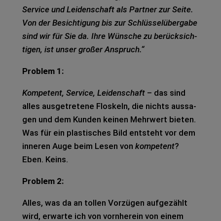
Ser­vice und Lei­den­schaft als Part­ner zur Seite.
Von der Besich­ti­gung bis zur Schlüs­sel­über­ga­be
sind wir für Sie da. Ihre Wün­sche zu berück­sich­
ti­gen, ist unser gro­ßer Anspruch.“
Pro­blem 1:
Kom­pe­tent, Ser­vice, Lei­den­schaft
– das sind
alles aus­ge­tre­te­ne Flos­keln, die nichts aus­sa­
gen und dem Kun­den kei­nen Mehr­wert bie­ten.
Was für ein plas­ti­sches Bild ent­steht vor dem
inne­ren Auge beim Lesen von
kom­pe­tent
?
Eben. Keins.
Pro­blem 2:
Alles, was da an tol­len Vor­zü­gen auf­ge­zählt
wird, erwar­te ich von vorn­her­ein von einem