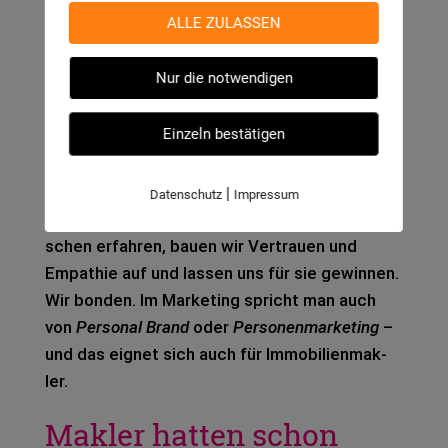
keit eines Dienst­leis­ters ist, die den Unter­
ALLE ZULASSEN
schied für den Kun­den aus­macht. Ist ja auch
logisch: Per­sön­lich­keit und Cha­ris­ma sind das
Nur die notwendigen
Ein­zi­ge, was indi­vi­du­ell und nicht so leicht ver­
gleich­bar ist.
Einzeln bestätigen
Außer­dem besagt eine alte Mar­ke­ting-Weis­
heit, dass Men­schen immer von Men­schen
|
Datenschutz
Impressum
kau­fen. Indem wir etwas über ande­re Men­
schen erfah­ren, bauen wir Ver­trau­en und
Empa­thie auf und las­sen uns für sie gewin­nen.
Wir bonden. Im Mar­ke­ting spricht man auch
von
Per­so­nal Brand
oder
Per­so­nen­mar­ke­ting
–
und das eig­net sich auch für Immo­bi­li­en­mak­
ler.
Makler hatten schon