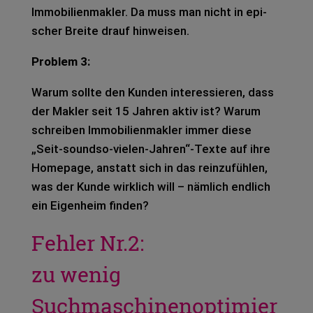
Immo­bi­li­en­mak­ler. Da muss man nicht in epi­
scher Brei­te drauf hin­wei­sen.
Pro­blem 3:
Warum soll­te den Kun­den inter­es­sie­ren, dass
der Mak­ler seit 15 Jah­ren aktiv ist? Warum
schrei­ben Immo­bi­li­en­mak­ler immer diese
„Seit-soundso-vielen-Jahren“-Texte auf ihre
Home­page, anstatt sich in das rein­zu­füh­len,
was der Kunde wirk­lich will – näm­lich end­lich
ein Eigen­heim fin­den?
Fehler Nr.2:
zu wenig
Suchmaschinenoptimier