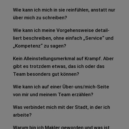
Wie kann ich mich in sie rein­füh­len, anstatt nur
über mich zu schrei­ben?
Wie kann ich meine Vor­ge­hens­wei­se detail­
liert beschrei­ben, ohne ein­fach „Ser­vice“ und
„Kom­pe­tenz“ zu sagen?
Kein Allein­stel­lungs­merk­mal auf Krampf. Aber
gibt es trotz­dem etwas, das ich oder das
Team beson­ders gut kön­nen?
Wie kann ich auf einer Über-uns/­mich-Seite
von mir und mei­nem Team erzäh­len?
Was ver­bin­det mich mit der Stadt, in der ich
arbei­te?
Warum bin ich Mak­ler gewor­den und was ist