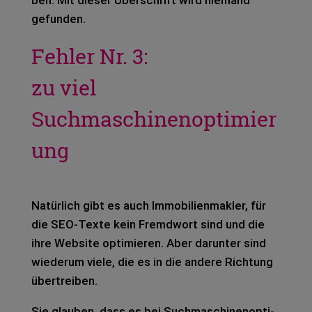
gefun­den.
Fehler Nr. 3:
zu viel
Suchmaschinenoptimier
ung
Natür­lich gibt es auch Immo­bi­li­en­mak­ler, für
die SEO-Texte kein Fremd­wort sind und die
ihre Web­site opti­mie­ren. Aber dar­un­ter sind
wie­der­um viele, die es in die ande­re Rich­tung
über­trei­ben.
Sie glau­ben, dass es bei Such­ma­schi­nen­op­ti­