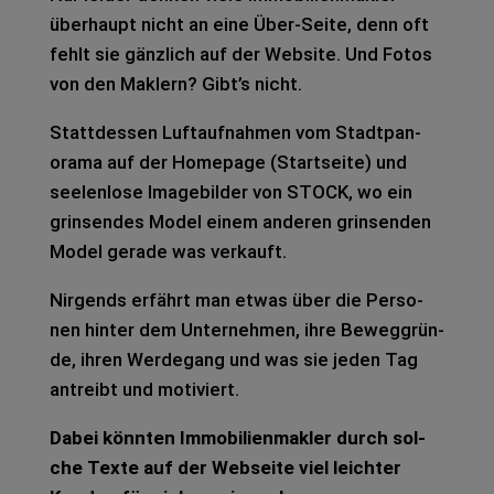
über­haupt nicht an eine Über-Seite, denn oft
fehlt sie gänz­lich auf der Web­site. Und Fotos
von den Mak­lern? Gibt’s nicht.
Statt­des­sen Luft­auf­nah­men vom Stadt­pan­
ora­ma auf der Home­page (Start­sei­te) und
see­len­lo­se Image­bil­der von STOCK, wo ein
grin­sen­des Model einem ande­ren grin­sen­den
Model gera­de was ver­kauft.
Nir­gends erfährt man etwas über die Per­so­
nen hin­ter dem Unter­neh­men, ihre Beweg­grün­
de, ihren Wer­de­gang und was sie jeden Tag
antreibt und moti­viert.
Dabei könn­ten Immo­bi­li­en­mak­ler durch sol­
che Texte auf der Web­sei­te viel leich­ter