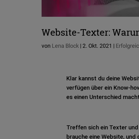
Website-Texter: Warum
von
Lena Block
|
2. Okt. 2021
|
Erfolgrei
Klar kannst du deine Web­si
ver­fü­gen über ein Know-ho
es einen Unter­schied macht
Tref­fen sich ein Tex­ter un
brau­che eine Web­site, und d