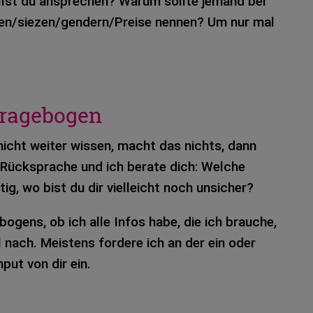
lst du anspre­chen? Warum soll­te jemand bei
uzen/siezen/gendern/Preise nen­nen? Um nur mal
ragebogen
 nicht wei­ter wis­sen, macht das nichts, dann
 Rück­spra­che und ich bera­te dich: Wel­che
tig, wo bist du dir viel­leicht noch unsi­cher?
o­gens, ob ich alle Infos habe, die ich brau­che,
 nach. Meis­tens for­de­re ich an der ein oder
nput von dir ein.