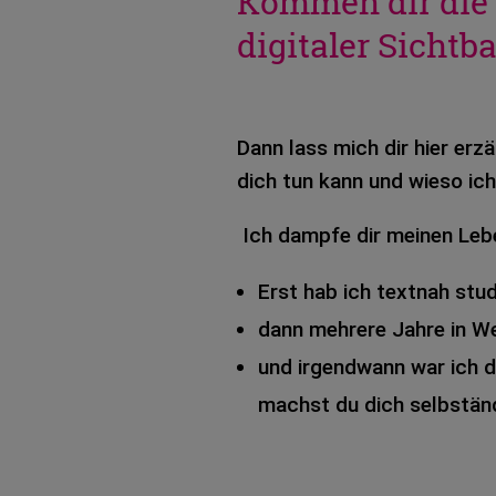
Kommen dir die
digitaler Sichtb
Dann lass mich dir hier erzäh
dich tun kann und wieso ich
Ich damp­fe dir mei­nen Leben
Erst hab ich text­nah stu­di
dann meh­re­re Jahre in We
und irgend­wann war ich d
machst du dich selb­stän­