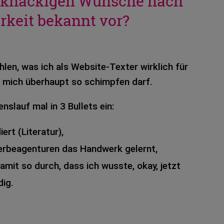
 knackigen Wünsche nach
arkeit bekannt vor?
­len, was ich als Web­site-Tex­ter wirk­lich für
 mich über­haupt so schimp­fen darf.
s­lauf mal in 3 Bul­lets ein:
ert (Lite­ra­tur),
r­be­agen­tu­ren das Hand­werk gelernt,
amit so durch, dass ich wuss­te, okay, jetzt
dig.