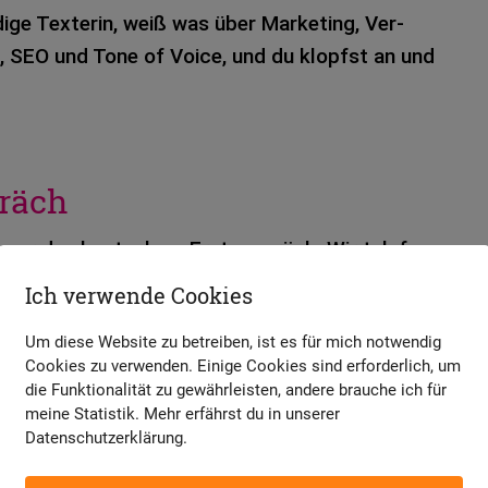
i­ge Tex­te­rin, weiß was über Mar­ke­ting, Ver­
ing, SEO und Tone of Voice, und du klopfst an und
räch
r das kos­ten­lo­se Erst­ge­spräch. Wir tele­fo­
 Bild­schirm und beschnup­pern uns ein biss­chen.
Ich verwende Cookies
ebt, und ich sage dir, wie ich dir hel­fen kann.
Um diese Website zu betreiben, ist es für mich notwendig
en, ob ich als Tex­ter für deine Web­site die
Cookies zu verwenden. Einige Cookies sind erforderlich, um
die Funktionalität zu gewährleisten, andere brauche ich für
ge­kehrt ent­schei­de, ob ich mit dir zusam­men­zu­
meine Statistik. Mehr erfährst du in unserer
i­ge Che­mie und Wert­schät­zung sind mir wich­tig,
Datenschutzerklärung.
ei Rich­tun­gen. In sel­te­nen Fäl­len habe ich