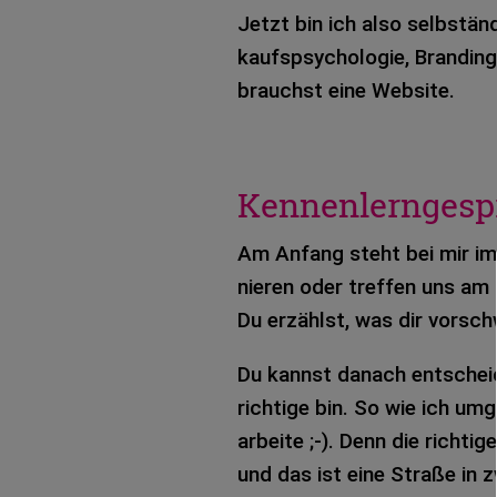
Jetzt bin ich also selb­stän­d
kaufs­psy­cho­lo­gie, Bran­d
brauchst eine Web­site.
Kennenlerngesp
Am Anfang steht bei mir imme
nie­ren oder tref­fen uns am
Du erzählst, was dir vor­schw
Du kannst danach ent­schei­d
rich­ti­ge bin. So wie ich um
ar­bei­te ;-). Denn die rich­t
und das ist eine Stra­ße in zw