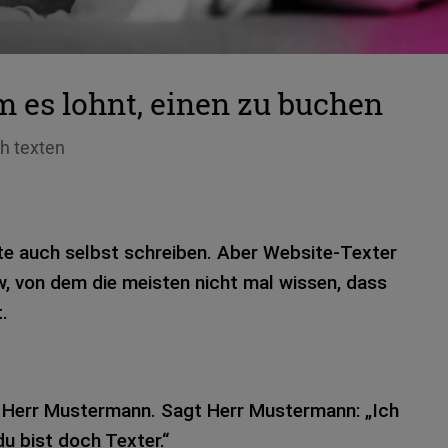
 es lohnt, einen zu buchen
ch texten
te auch selbst schrei­ben. Aber Web­site-Tex­ter
w, von dem die meis­ten nicht mal wis­sen, dass
.
d Herr Mus­ter­mann. Sagt Herr Mus­ter­mann: „Ich
u bist doch Tex­ter.“