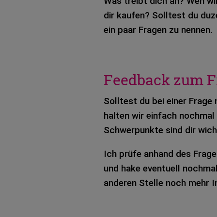
Was treibt dich an? Wen wil
dir kau­fen? Soll­test du d
ein paar Fra­gen zu nen­nen.
Feedback zum F
Soll­test du bei einer Frage
hal­ten wir ein­fach noch­mal
Schwer­punk­te sind dir wich­
Ich prüfe anhand des Fra­ge­b
und hake even­tu­ell noch­mal
ande­ren Stel­le noch mehr I