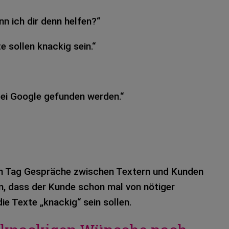
nn ich dir denn hel­fen?“
 sol­len kna­ckig sein.“
ei Goog­le gefun­den wer­den.“
en Tag Gesprä­che zwi­schen Tex­tern und Kun­den
n, dass der Kunde schon mal von nöti­ger
ie Texte „kna­ckig“ sein sol­len.