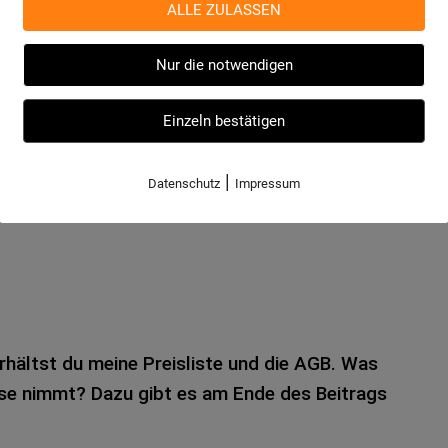
e­lehnt. Meist auf­grund sol­cher und ähn­li­cher
ALLE ZULASSEN
Nur die notwendigen
für die Start­sei­te soll­te mal rei­chen.“
Einzeln bestätigen
n, dass du die nach der xy-Metho­de schreibst.
h eine Anlei­tung, hier der Link.“
|
Datenschutz
Impressum
hältst du meine Preis­lis­te und die AGB. Was
ei­se nimmt? Dazu gibt es am Ende des Bei­trags