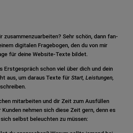
r zusam­men­zu­ar­bei­ten? Sehr schön, dann fan­
nem digi­ta­len Fra­ge­bo­gen, den du von mir
­ge für deine Web­site-Texte bil­det.
s Erst­ge­spräch schon viel über dich und dein
cht aus, um dar­aus Texte für
Start, Leis­tun­gen,
schrei­ben.
hen mit­ar­bei­ten und dir Zeit zum Aus­fül­len
r Kun­den neh­men sich diese Zeit gern, denn es
, sich selbst beleuch­ten zu müs­sen: