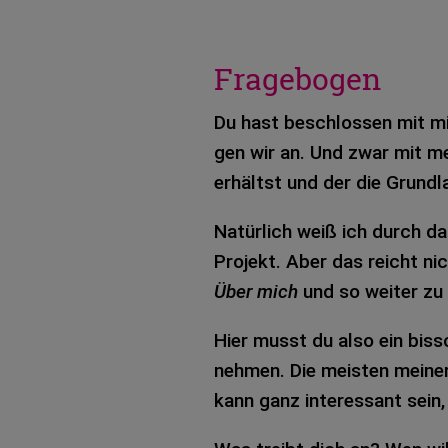
Fragebogen
Du hast beschlos­sen mit mi
gen wir an. Und zwar mit mei­
erhältst und der die Grund­la
Natür­lich weiß ich durch da
Pro­jekt. Aber das reicht ni
Über mich
und so wei­ter zu 
Hier musst du also ein biss­c
neh­men. Die meis­ten mei­ne
kann ganz inter­es­sant sein