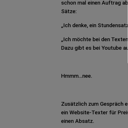
schon mal einen Auf­trag abg
Sätze:
„Ich denke, ein Stun­den­satz 
„Ich möch­te bei den Tex­te
Dazu gibt es bei You­tube auc
Hmmm…nee.
Zusätz­lich zum Gespräch er
ein Web­site-Tex­ter für Pr
einen Absatz.