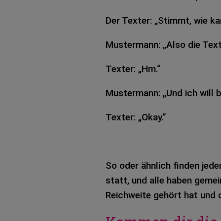
Der Tex­ter: „Stimmt, wie ka
Mus­ter­mann: „Also die Texte
Tex­ter: „Hm.“
Mus­ter­mann: „Und ich will b
Tex­ter: „Okay.“
So oder ähn­lich fin­den jed
statt, und alle haben gemei
Reich­wei­te gehört hat und d