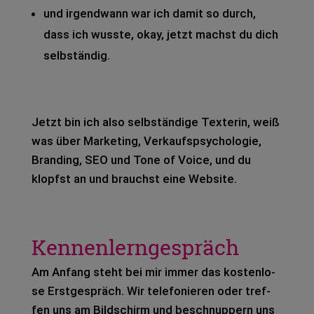
und irgend­wann war ich damit so durch,
dass ich wuss­te, okay, jetzt machst du dich
selb­stän­dig.
Jetzt bin ich also selb­stän­di­ge Tex­te­rin, weiß
was über Mar­ke­ting, Ver­kaufs­psy­cho­lo­gie,
Bran­ding, SEO und Tone of Voice, und du
klopfst an und brauchst eine Web­site.
Kennenlerngespräch
Am Anfang steht bei mir immer das kos­ten­lo­
se Erst­ge­spräch. Wir tele­fo­nie­ren oder tref­
fen uns am Bild­schirm und beschnup­pern uns