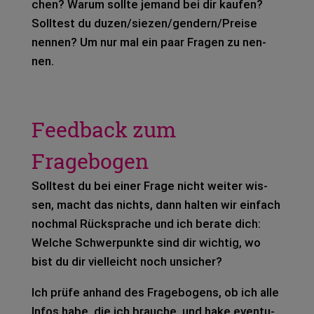
chen? Warum soll­te jemand bei dir kau­fen?
Soll­test du duzen/siezen/gendern/Preise
nen­nen? Um nur mal ein paar Fra­gen zu nen­
nen.
Feedback zum
Fragebogen
Soll­test du bei einer Frage nicht wei­ter wis­
sen, macht das nichts, dann hal­ten wir ein­fach
noch­mal Rück­spra­che und ich bera­te dich:
Wel­che Schwer­punk­te sind dir wich­tig, wo
bist du dir viel­leicht noch unsi­cher?
Ich prüfe anhand des Fra­ge­bo­gens, ob ich alle
Infos habe, die ich brau­che, und hake even­tu­