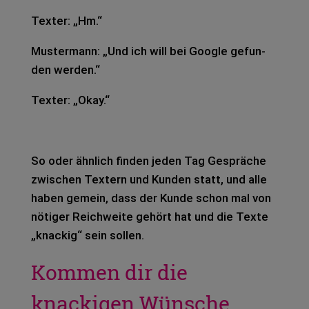
Tex­ter: „Hm.“
Mus­ter­mann: „Und ich will bei Goog­le gefun­
den wer­den.“
Tex­ter: „Okay.“
So oder ähn­lich fin­den jeden Tag Gesprä­che
zwi­schen Tex­tern und Kun­den statt, und alle
haben gemein, dass der Kunde schon mal von
nöti­ger Reich­wei­te gehört hat und die Texte
„kna­ckig“ sein sol­len.
Kommen dir die
knackigen Wünsche