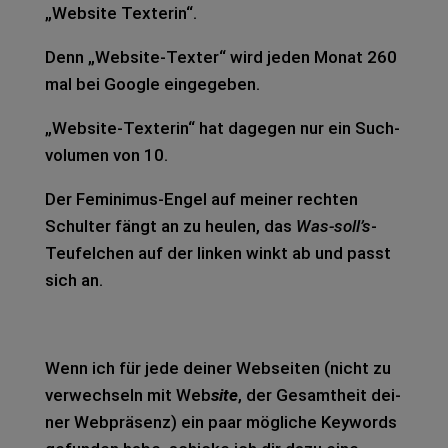
„Web­site Tex­te­rin“.
Denn „Web­site-Tex­ter“ wird jeden Monat 260
mal bei Goog­le ein­ge­ge­ben.
„Web­site-Tex­te­rin“ hat dage­gen nur ein Such­
vo­lu­men von 10.
Der Femi­ni­mus-Engel auf mei­ner rech­ten
Schul­ter fängt an zu heu­len, das
Was-soll’s
-
Teu­fel­chen auf der lin­ken winkt ab und passt
sich an.
Wenn ich für jede dei­ner Web­sei­ten (nicht zu
ver­wech­seln mit Web
site
, der Gesamt­heit dei­
ner Web­prä­senz) ein paar mög­li­che Key­words