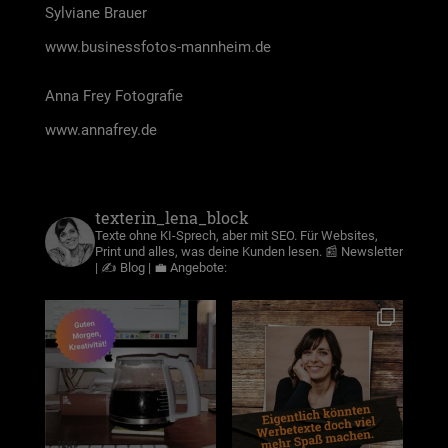
Syl­via­ne Brau­er
www.businessfotos-mannheim.de
Anna Frey Foto­gra­fie
www.annafrey.de
texterin_lena_block
Texte ohne KI-Sprech, aber mit SEO. Für Websites,
Print und alles, was deine Kunden lesen.
📰 Newsletter
| ✍️ Blog | 💼 Angebote: