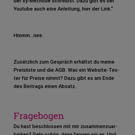
der xy-Metho­de schreibst. Dazu gibt es bei
You­tube auch eine Anlei­tung, hier der Link.“
Hmmm…nee.
Zusätz­lich zum Gespräch erhältst du meine
Preis­lis­te und die AGB. Was ein Web­site-Tex­
ter für Prei­se nimmt? Dazu gibt es am Ende
des Bei­trags einen Absatz.
Fragebogen
Du hast beschlos­sen mit mir zusam­men­zu­ar­
bei­ten? Sehr schön, dann fan­gen wir an. Und