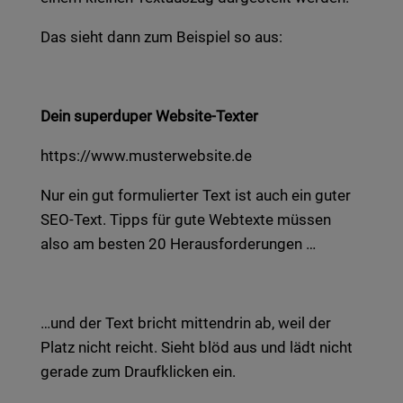
Das sieht dann zum Bei­spiel so aus:
Dein super­du­per Web­site-Tex­ter
https://www.musterwebsite.de
Nur ein gut for­mu­lier­ter Text ist auch ein guter
SEO-Text. Tipps für gute Web­tex­te müs­sen
also am bes­ten 20 Her­aus­for­de­run­gen …
…und der Text bricht mit­ten­drin ab, weil der
Platz nicht reicht. Sieht blöd aus und lädt nicht
gera­de zum Drauf­kli­cken ein.