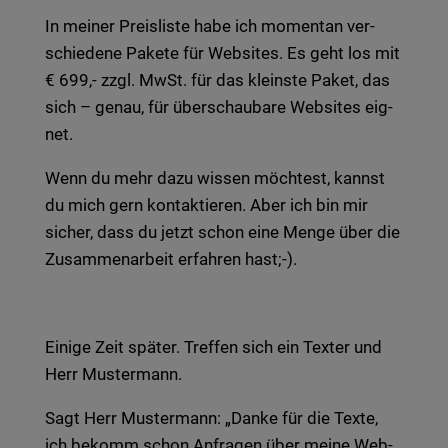
In mei­ner Preis­lis­te habe ich momen­tan ver­
schie­de­ne Pake­te für Web­sites. Es geht los mit
€ 699,- zzgl. MwSt. für das kleins­te Paket, das
sich – genau, für über­schau­ba­re Web­sites eig­
net.
Wenn du mehr dazu wis­sen möch­test, kannst
du mich gern kon­tak­tie­ren. Aber ich bin mir
sicher, dass du jetzt schon eine Menge über die
Zusam­men­ar­beit erfah­ren hast;-).
Eini­ge Zeit spä­ter. Tref­fen sich ein Tex­ter und
Herr Mus­ter­mann.
Sagt Herr Mus­ter­mann: „Danke für die Texte,
ich bekomm schon Anfra­gen über meine Web­