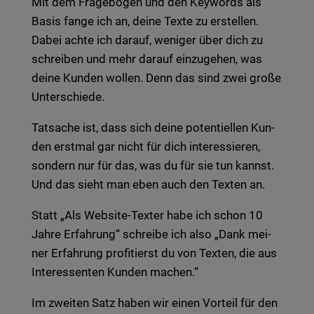
Mit dem Fra­ge­bo­gen und den Key­words als
Basis fange ich an, deine Texte zu erstel­len.
Dabei achte ich dar­auf, weni­ger über dich zu
schrei­ben und mehr dar­auf ein­zu­ge­hen, was
deine Kun­den wol­len. Denn das sind zwei große
Unter­schie­de.
Tat­sa­che ist, dass sich deine poten­ti­el­len Kun­
den erst­mal gar nicht für dich inter­es­sie­ren,
son­dern nur für das, was du für sie tun kannst.
Und das sieht man eben auch den Tex­ten an.
Statt „Als Web­site-Tex­ter habe ich schon 10
Jahre Erfah­rung“ schrei­be ich also „Dank mei­
ner Erfah­rung pro­fi­tierst du von Tex­ten, die aus
Inter­es­sen­ten Kun­den machen.“
Im zwei­ten Satz haben wir einen Vor­teil für den