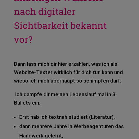
nach digitaler
Sichtbarkeit bekannt
vor?
Dann lass mich dir hier erzäh­len, was ich als
Web­site-Tex­ter wirk­lich für dich tun kann und
wieso ich mich über­haupt so schimp­fen darf.
Ich damp­fe dir mei­nen Lebens­lauf mal in 3
Bul­lets ein:
Erst hab ich text­nah stu­diert (Lite­ra­tur),
dann meh­re­re Jahre in Wer­be­agen­tu­ren das
Hand­werk gelernt,