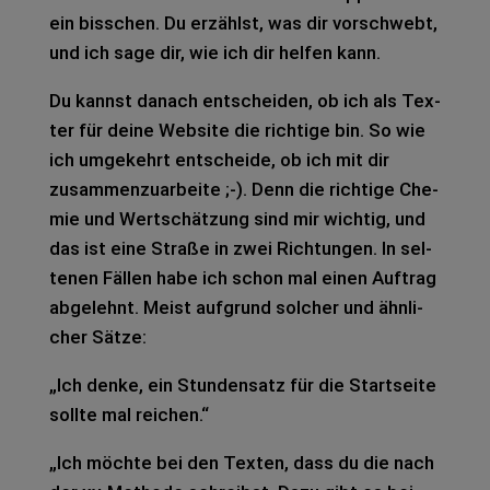
ein biss­chen. Du erzählst, was dir vor­schwebt,
und ich sage dir, wie ich dir hel­fen kann.
Du kannst danach ent­schei­den, ob ich als Tex­
ter für deine Web­site die rich­ti­ge bin. So wie
ich umge­kehrt ent­schei­de, ob ich mit dir
zusam­men­zu­ar­bei­te ;-). Denn die rich­ti­ge Che­
mie und Wert­schät­zung sind mir wich­tig, und
das ist eine Stra­ße in zwei Rich­tun­gen. In sel­
te­nen Fäl­len habe ich schon mal einen Auf­trag
abge­lehnt. Meist auf­grund sol­cher und ähn­li­
cher Sätze:
„Ich denke, ein Stun­den­satz für die Start­sei­te
soll­te mal rei­chen.“
„Ich möch­te bei den Tex­ten, dass du die nach