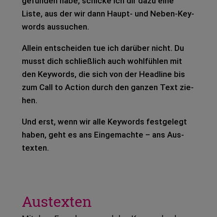
gefun­den habe, schi­cke ich dir dazu eine
Liste, aus der wir dann Haupt- und Neben-Key­
words aus­su­chen.
Allein ent­schei­den tue ich dar­über nicht. Du
musst dich schließ­lich auch wohl­füh­len mit
den Key­words, die sich von der Head­line bis
zum Call to Action durch den gan­zen Text zie­
hen.
Und erst, wenn wir alle Key­words fest­ge­legt
haben, geht es ans Ein­ge­mach­te – ans Aus­
tex­ten.
Austexten