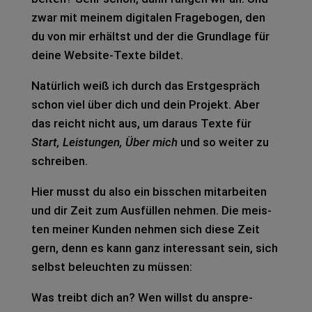
zwar mit mei­nem digi­ta­len Fra­ge­bo­gen, den
du von mir erhältst und der die Grund­la­ge für
deine Web­site-Texte bil­det.
Natür­lich weiß ich durch das Erst­ge­spräch
schon viel über dich und dein Pro­jekt. Aber
das reicht nicht aus, um dar­aus Texte für
Start, Leis­tun­gen, Über mich
und so wei­ter zu
schrei­ben.
Hier musst du also ein biss­chen mit­ar­bei­ten
und dir Zeit zum Aus­fül­len neh­men. Die meis­
ten mei­ner Kun­den neh­men sich diese Zeit
gern, denn es kann ganz inter­es­sant sein, sich
selbst beleuch­ten zu müs­sen:
Was treibt dich an? Wen willst du anspre­