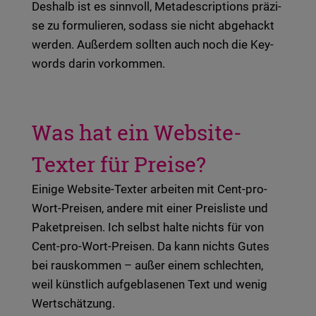
Des­halb ist es sinn­voll, Meta­de­scrip­ti­ons prä­zi­
se zu for­mu­lie­ren, sodass sie nicht abge­hackt
wer­den. Außer­dem soll­ten auch noch die Key­
words darin vor­kom­men.
Was hat ein Website-
Texter für Preise?
Eini­ge Web­site-Tex­ter arbei­ten mit Cent-pro-
Wort-Prei­sen, ande­re mit einer Preis­lis­te und
Paket­prei­sen. Ich selbst halte nichts für von
Cent-pro-Wort-Prei­sen. Da kann nichts Gutes
bei raus­kom­men – außer einem schlech­ten,
weil künst­lich auf­ge­bla­se­nen Text und wenig
Wert­schät­zung.