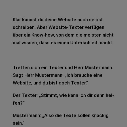
Klar kannst du deine Web­site auch selbst
schrei­ben. Aber Web­site-Tex­ter ver­fü­gen
über ein Know-how, von dem die meis­ten nicht
mal wis­sen, dass es einen Unter­schied macht.
Tref­fen sich ein Tex­ter und Herr Mus­ter­mann.
Sagt Herr Mus­ter­mann: „Ich brau­che eine
Web­site, und du bist doch Tex­ter.“
Der Tex­ter: „Stimmt, wie kann ich dir denn hel­
fen?“
Mus­ter­mann: „Also die Texte sol­len kna­ckig
sein.“