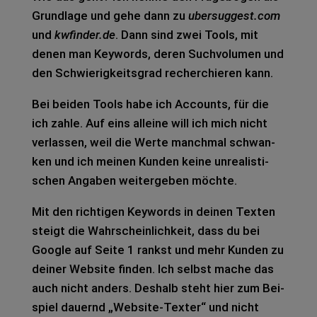
Grund­la­ge und gehe dann zu
ubersuggest.com
und
kwfinder.de
. Dann sind zwei Tools, mit
denen man Key­words, deren Such­vo­lu­men und
den Schwie­rig­keits­grad recher­chie­ren kann.
Bei bei­den Tools habe ich Accounts, für die
ich zahle. Auf eins allei­ne will ich mich nicht
ver­las­sen, weil die Werte manch­mal schwan­
ken und ich mei­nen Kun­den keine unrea­lis­ti­
schen Anga­ben wei­ter­ge­ben möch­te.
Mit den rich­ti­gen Key­words in dei­nen Tex­ten
steigt die Wahr­schein­lich­keit, dass du bei
Goog­le auf Seite 1 rankst und mehr Kun­den zu
dei­ner Web­site fin­den. Ich selbst mache das
auch nicht anders. Des­halb steht hier zum Bei­
spiel dau­ernd „Web­site-Tex­ter“ und nicht