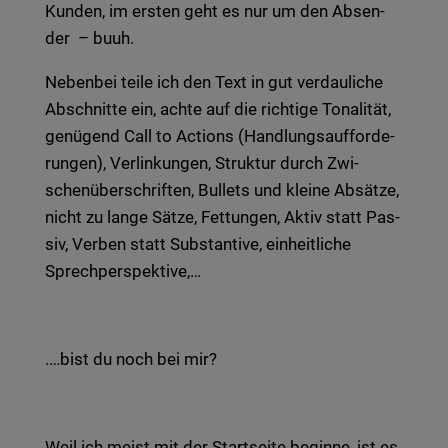
Kun­den, im ers­ten geht es nur um den Absen­
der
– buuh.
Neben­bei teile ich den Text in gut ver­dau­li­che
Abschnit­te ein, achte auf die rich­ti­ge Tona­li­tät,
genü­gend Call to Actions (Hand­lungs­auf­for­de­
run­gen), Ver­lin­kun­gen, Struk­tur durch Zwi­
schen­über­schrif­ten, Bul­lets und klei­ne Absät­ze,
nicht zu lange Sätze, Fet­tun­gen, Aktiv statt Pas­
siv, Ver­ben statt Sub­stan­ti­ve, ein­heit­li­che
Sprech­per­spek­ti­ve,…
.…bist du noch bei mir?
Weil ich meist mit der Start­sei­te begin­ne, ist es