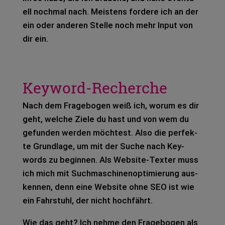
ell noch­mal nach. Meis­tens for­de­re ich an der
ein oder ande­ren Stel­le noch mehr Input von
dir ein.
Keyword-Recherche
Nach dem Fra­ge­bo­gen weiß ich, worum es dir
geht, wel­che Ziele du hast und von wem du
gefun­den wer­den möch­test. Also die per­fek­
te Grund­la­ge, um mit der Suche nach Key­
words zu begin­nen. Als Web­site-Tex­ter muss
ich mich mit Such­ma­schi­nen­op­ti­mie­rung aus­
ken­nen, denn eine Web­site ohne SEO ist wie
ein Fahr­stuhl, der nicht hoch­fährt.
Wie das geht? Ich nehme den Fra­ge­bo­gen als