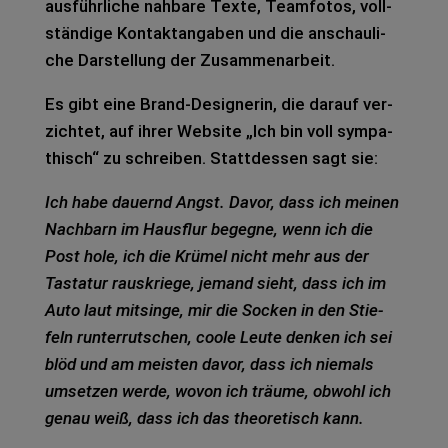
aus­führ­li­che nah­ba­re Texte, Team­fo­tos, voll­
stän­di­ge Kon­takt­an­ga­ben und die anschau­li­
che Dar­stel­lung der Zusam­men­ar­beit.
Es gibt eine Brand-Desi­gne­rin, die dar­auf ver­
zich­tet, auf ihrer Web­site „Ich bin voll sym­pa­
thisch“ zu schrei­ben. Statt­des­sen sagt sie:
Ich habe dau­ernd Angst. Davor, dass ich mei­nen
Nach­barn im Haus­flur begeg­ne, wenn ich die
Post hole, ich die Krü­mel nicht mehr aus der
Tas­ta­tur raus­krie­ge, jemand sieht, dass ich im
Auto laut mit­sin­ge, mir die Socken in den Stie­
feln run­ter­rut­schen, coole Leute den­ken ich sei
blöd und am meis­ten davor, dass ich nie­mals
umset­zen werde, wovon ich träu­me, obwohl ich
genau weiß, dass ich das theo­re­tisch kann.