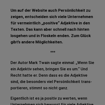
Um auf der Web­site auch Per­sön­lich­keit zu
zei­gen, ent­schei­den sich viele Unter­neh­men
für ver­meint­lich „posi­ti­ve“ Adjek­ti­ve in den
Tex­ten. Das kann aber schnell nach hin­ten
los­ge­hen und in Flos­keln enden. Zum Glück
gibt’s ande­re Mög­lich­kei­ten.
***
Der Autor Mark Twain sagte ein­mal: „Wenn Sie
ein Adjek­tiv sehen, brin­gen Sie es um.“ Und
Recht hatte er. Denn dass es die Adjek­ti­ve
sind, die beson­ders viel Per­sön­lich­keit trans­
por­tie­ren, stimmt so nicht ganz.
Eigent­lich ist es ja posi­tiv zu wer­ten, wenn
Unter­neh­men sich bewusst für viele Adjek­ti­ve