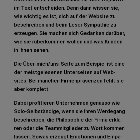
im Text ent­schei­den. Denn dann wis­sen sie,
wie wich­tig es ist, sich auf der Web­site zu
beschrei­ben und beim Leser Sym­pa­thie zu
erzeu­gen. Sie machen sich Gedan­ken dar­über,
wie sie rüber­kom­men wol­len und was Kun­den
in ihnen sehen.
Die Über-mich/uns-Seite zum Bei­spiel ist eine
der meist­ge­le­se­nen Unter­sei­ten auf Web­
sites. Bei man­chen Fir­men­prä­sen­zen fehlt sie
aber kom­plett.
Dabei pro­fi­tie­ren Unter­neh­men genau­so wie
Solo-Selb­stän­di­ge, wenn sie ihren Wer­de­gang
beschrei­ben, die Phi­lo­so­phie der Firma erklä­
ren oder die Team­mit­glie­der zu Wort kom­men
las­sen. Sowas erzeugt Emo­tio­nen und Empa­