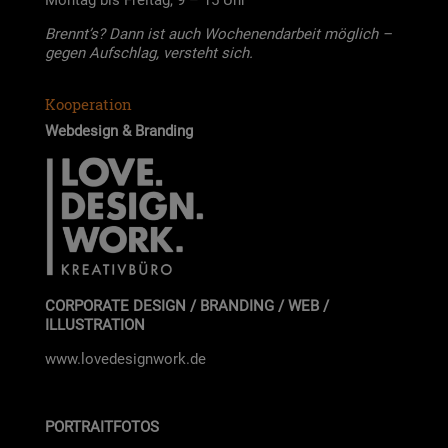
Mon­tag bis Frei­tag, 9 – 15 Uhr
Brennt’s? Dann ist auch Wochen­end­ar­beit mög­lich –
gegen Auf­schlag, ver­steht sich.
Kooperation
Web­de­sign & Bran­ding
CORPORATE DESIGN / BRANDING / WEB /
ILLUSTRATION
www.lovedesignwork.de
PORTRAITFOTOS