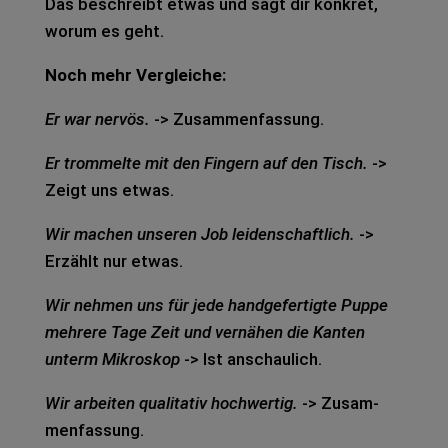
Das beschreibt etwas und sagt dir kon­kret,
worum es geht.
Noch mehr Ver­glei­che:
Er war ner­vös.
-> Zusam­men­fas­sung.
Er trom­mel­te mit den Fin­gern auf den Tisch.
->
Zeigt uns etwas.
Wir machen unse­ren Job lei­den­schaft­lich.
->
Erzählt nur etwas.
Wir neh­men uns für jede hand­ge­fer­tig­te Puppe
meh­re­re Tage Zeit und ver­nä­hen die Kan­ten
unterm Mikro­skop
-> Ist anschau­lich.
Wir arbei­ten qua­li­ta­tiv hoch­wer­tig.
-> Zusam­
men­fas­sung.