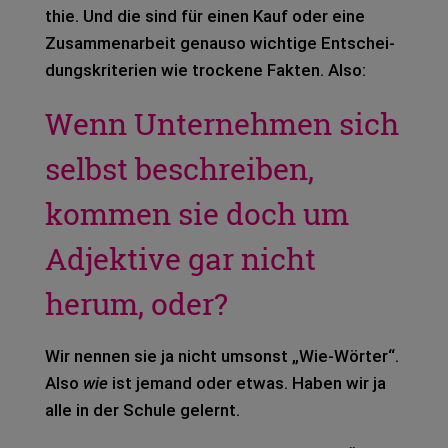
thie. Und die sind für einen Kauf oder eine
Zusam­men­ar­beit genau­so wich­ti­ge Ent­schei­
dungs­kri­te­ri­en wie tro­cke­ne Fak­ten. Also:
Wenn Unternehmen sich
selbst beschreiben,
kommen sie doch um
Adjektive gar nicht
herum, oder?
Wir nen­nen sie ja nicht umsonst „Wie-Wör­ter“.
Also
wie
ist jemand oder etwas. Haben wir ja
alle in der Schu­le gelernt.