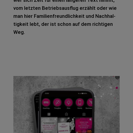
vom letz­ten Betriebs­aus­flug erzählt oder wie
man hier Fami­li­en­freund­lich­keit und Nach­hal­
tig­keit lebt, der ist schon auf dem rich­ti­gen
Weg.