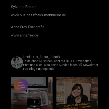
Syl­via­ne Brau­er
www.businessfotos-mannheim.de
Anna Frey Foto­gra­fie
www.annafrey.de
texterin_lena_block
Texte ohne KI-Sprech, aber mit SEO. Für Websites,
Print und alles, was deine Kunden lesen.
📰 Newsletter
| ✍️ Blog | 💼 Angebote: