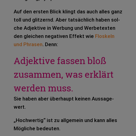
Auf den ers­ten Blick klingt das auch alles ganz
toll und glit­zernd. Aber tat­säch­lich haben sol­
che Adjek­ti­ve in Wer­bung und Wer­be­tex­ten
den glei­chen nega­ti­ven Effekt wie
Flos­keln
und Phra­sen
. Denn:
Adjektive fassen bloß
zusammen, was erklärt
werden muss.
Sie haben aber über­haupt kei­nen Aus­sa­ge­
wert.
„Hoch­wer­tig“ ist zu all­ge­mein und kann alles
Mög­li­che bedeu­ten.