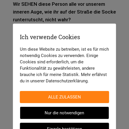
Wir SEHEN diese Per­son alle vor unse­rem
inne­ren Auge, wie ihr auf der Stra­ße die Socke
run­ter­rutscht, nicht wahr?
Aber Ach­tung:
Ich verwende Cookies
Es sind nicht
Um diese Website zu betreiben, ist es für mich
notwendig Cookies zu verwenden. Einige
grundsätzlich ALLE
Cookies sind erforderlich, um die
Funktionalität zu gewährleisten, andere
Adjektive fehl am Platz.
brauche ich für meine Statistik. Mehr erfährst
du in unserer Datenschutzerklärung.
Nur die­je­ni­gen, die eine Zusam­men­fas­sung für
etwas dar­stel­len, das man genau­so gut auf­
ALLE ZULASSEN
drö­seln kann. „Acht­sam“, „nach­hal­tig“ oder
„kon­struk­tiv“ zum Bei­spiel sind posi­ti­ve
Nur die notwendigen
Adjek­ti­ve, die aber eine genaue­re Erklä­rung
brau­chen.