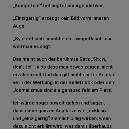
„Kom­pe­tent“ behaup­tet nur irgend­et­was.
„Ein­zig­ar­tig“ erzeugt kein Bild vorm inne­ren
Auge.
„Sym­pa­thisch“ macht nicht sym­pa­thisch, nur
weil man es sagt.
Das meint auch der berühm­te Satz „Show,
don’t tell“, also dass man etwas zei­gen, nicht
erzäh­len soll. Und das gilt nicht nur für Adjek­ti­
ve in der Wer­bung. In der Bel­le­tris­tik oder dem
Jour­na­lis­mus sind sie genau­so fehl am Platz.
Ich würde sogar soweit gehen und sagen,
dass diese gan­zen Adjek­ti­ve wie „exklu­siv“
und „ein­zig­ar­tig“ ziem­lich bil­lig wir­ken, wenn
dazu nicht erklärt wird, was damit über­haupt