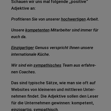
Schau­en wir uns mal fol­gen­de „posi­ti­ve“
Adjek­ti­ve an:
Pro­fi­tie­ren Sie von unse­rer
hoch­wer­ti­gen
Arbeit.
Unse­re
kom­pe­ten­ten
Mit­ar­bei­ter sind immer für
euch da.
Ein­zig­ar­ti­ger
Genuss ver­spricht Ihnen unse­re
inter­na­tio­na­le Küche.
Wir sind ein
sym­pa­thi­sches
Team aus erfah­re­
nen Coa­ches.
Das sind typi­sche Sätze, wie man sie oft auf
Web­sites von klei­ne­ren und mitt­le­ren Unter­
neh­men fin­det. Die Adjek­ti­ve sol­len den Leser
für die Unter­neh­men gewin­nen: kom­pe­tent,
ein­zig­ar­tig, sym­pa­thisch.