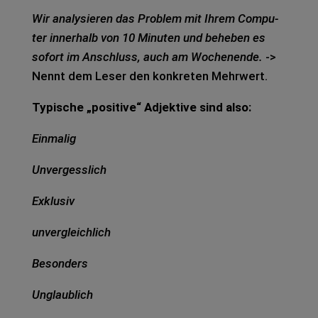
Wir ana­ly­sie­ren das Pro­blem mit Ihrem Com­pu­
ter inner­halb von 10 Minu­ten und behe­ben es
sofort im Anschluss, auch am Wochen­en­de.
->
Nennt dem Leser den kon­kre­ten Mehr­wert.
Typi­sche „posi­ti­ve“ Adjek­ti­ve sind also:
Ein­ma­lig
Unver­gess­lich
Exklu­siv
unver­gleich­lich
Beson­ders
Unglaub­lich