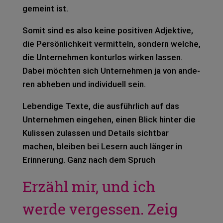
gemeint ist.
Somit sind es also keine posi­ti­ven Adjek­ti­ve,
die Per­sön­lich­keit ver­mit­teln, son­dern wel­che,
die Unter­neh­men kon­tur­los wir­ken las­sen.
Dabei möch­ten sich Unter­neh­men ja von ande­
ren abhe­ben und indi­vi­du­ell sein.
Leben­di­ge Texte, die aus­führ­lich auf das
Unter­neh­men ein­ge­hen, einen Blick hin­ter die
Kulis­sen zulas­sen und Details sicht­bar
machen, blei­ben bei Lesern auch län­ger in
Erin­ne­rung. Ganz nach dem Spruch
Erzähl mir, und ich
werde vergessen. Zeig