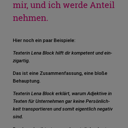
mir, und ich werde Anteil
nehmen.
Hier noch ein paar Bei­spie­le:
Tex­te­rin Lena Block hilft dir kom­pe­tent und ein­
zig­ar­tig.
Das ist eine Zusam­men­fas­sung, eine bloße
Behaup­tung.
Tex­te­rin Lena Block erklärt, warum Adjek­ti­ve in
Tex­ten für Unter­neh­men gar keine Per­sön­lich­
keit trans­por­tie­ren und somit eigent­lich nega­tiv
sind.