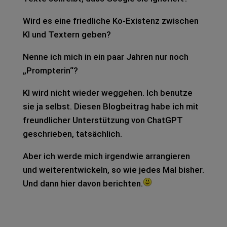
Wird es eine fried­li­che Ko-Exis­tenz zwi­schen
KI und Tex­tern geben?
Nenne ich mich in ein paar Jah­ren nur noch
„Promp­te­rin“?
KI wird nicht wie­der weg­ge­hen. Ich benut­ze
sie ja selbst. Die­sen Blog­bei­trag habe ich mit
freund­li­cher Unter­stüt­zung von ChatGPT
geschrie­ben, tat­säch­lich.
Aber ich werde mich irgend­wie arran­gie­ren
und wei­ter­ent­wi­ckeln, so wie jedes Mal bis­her.
Und dann hier davon berich­ten.