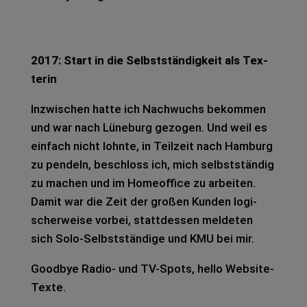
2017: Start in die Selbst­stän­dig­keit als Tex­
te­rin
Inzwi­schen hatte ich Nach­wuchs bekom­men
und war nach Lüne­burg gezo­gen. Und weil es
ein­fach nicht lohn­te, in Teil­zeit nach Ham­burg
zu pen­deln, beschloss ich, mich selbst­stän­dig
zu machen und im Home­of­fice zu arbei­ten.
Damit war die Zeit der gro­ßen Kun­den logi­
scher­wei­se vor­bei, statt­des­sen mel­de­ten
sich Solo-Selbst­stän­di­ge und KMU bei mir.
Good­bye Radio- und TV-Spots, hello Web­site-
Texte.