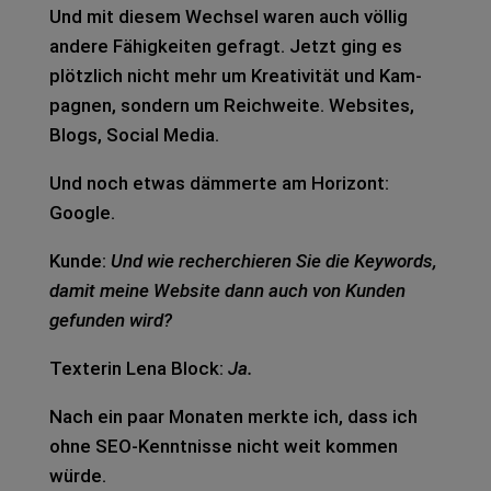
Und mit die­sem Wech­sel waren auch völ­lig
ande­re Fähig­kei­ten gefragt. Jetzt ging es
plötz­lich nicht mehr um Krea­ti­vi­tät und Kam­
pa­gnen, son­dern um Reich­wei­te. Web­sites,
Blogs, Social Media.
Und noch etwas däm­mer­te am Hori­zont:
Goog­le.
Kunde:
Und wie recher­chie­ren Sie die Key­words,
damit meine Web­site dann auch von Kun­den
gefun­den wird?
Tex­te­rin Lena Block:
Ja.
Nach ein paar Mona­ten merk­te ich, dass ich
ohne SEO-Kennt­nis­se nicht weit kom­men
würde.