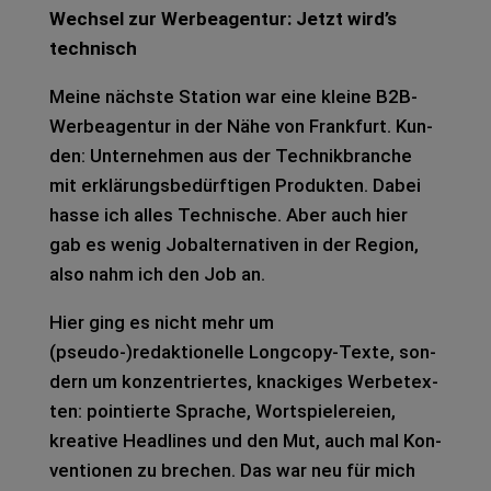
Wech­sel zur Wer­be­agen­tur: Jetzt wird’s
tech­nisch
Meine nächs­te Sta­ti­on war eine klei­ne B2B-
Wer­be­agen­tur in der Nähe von Frank­furt. Kun­
den: Unter­neh­men aus der Technik­bran­che
mit erklä­rungs­be­dürf­ti­gen Pro­duk­ten. Dabei
hasse ich alles Tech­ni­sche. Aber auch hier
gab es wenig Jobal­ter­na­ti­ven in der Regi­on,
also nahm ich den Job an.
Hier ging es nicht mehr um
(pseudo-)redaktionelle Longco­py-Texte, son­
dern um kon­zen­trier­tes, kna­cki­ges Wer­be­tex­
ten: poin­tier­te Spra­che, Wort­spie­le­rei­en,
krea­ti­ve Head­lines und den Mut, auch mal Kon­
ven­tio­nen zu bre­chen. Das war neu für mich