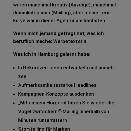
waren manch­mal krea­tiv (Anzei­ge), manch­mal
dümm­lich-plump (Mai­ling), aber meine Lern­
kur­ve war in die­ser Agen­tur am höchs­ten.
Wenn mich jemand gefragt hat, was ich
beruf­lich mache:
Wer­be­tex­te­rin
Was ich in Ham­burg gelernt habe:
In Rekord­zeit Ideen ent­wi­ckeln und umset­
zen
Auf­merk­sam­keits­star­ke Head­lines
Kam­pa­gnen-Kon­zep­te aus­den­ken
„Mit die­sem Hör­ge­rät hören Sie wie­der die
Vögel zwitschern!“-Mailing inner­halb von
Minu­ten run­ter­rat­tern
Sto­rytel­ling für Mar­ken