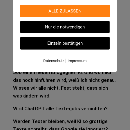
Aus­blick: What’s next?
ALLE ZULASSEN
Mit dem, was ich im Moment mache, bin ich
Nur die notwendigen
echt zufrie­den. Ich könn­te immer noch über
die Holz-Hack­schnit­zel-Anla­ge in Klein-Ost­
Einzeln bestätigen
heim schrei­ben, aber ihr zusätz­lich auch
Reich­wei­te besche­ren.
|
Datenschutz
Impressum
Aber seit ein, zwei Jah­ren habe ich in mei­nem
Job einen neuen End­geg­ner: KI. Und wo mich
das noch hin­füh­ren wird, weiß ich nicht genau.
Wis­sen wir alle nicht. Fest steht, dass sich
was ändern wird.
Wird ChatGPT alle Tex­terjobs ver­nich­ten?
Wer­den Tex­ter blei­ben, weil KI so grot­ti­ge
Texte schreibt, dass Goog­le sie igno­riert?