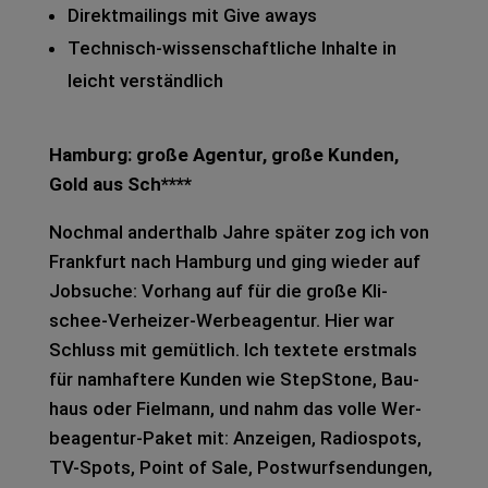
Direkt­mai­lings mit Give aways
Tech­nisch-wis­sen­schaft­li­che Inhal­te in
leicht ver­ständ­lich
Ham­burg: große Agen­tur, große Kun­den,
Gold aus Sch****
Noch­mal andert­halb Jahre spä­ter zog ich von
Frank­furt nach Ham­burg und ging wie­der auf
Job­su­che: Vor­hang auf für die große Kli­
schee-Ver­hei­zer-Wer­be­agen­tur. Hier war
Schluss mit gemüt­lich. Ich tex­te­te erst­mals
für nam­haf­te­re Kun­den wie StepStone, Bau­
haus oder Fiel­mann, und nahm das volle Wer­
be­agen­tur-Paket mit: Anzei­gen, Radio­spots,
TV-Spots, Point of Sale, Post­wurf­sen­dun­gen,