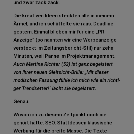
und zwar zack zack.
Die krea­ti­ven Ideen steck­ten alle in mei­nem
Ärmel, und ich schüt­tel­te sie raus. Dead­line:
ges­tern. Ein­mal blie­ben mir für eine „PR-
Anzei­ge“ (so nann­ten wir eine Wer­be­an­zei­ge
ver­steckt im Zei­tungs­be­richt-Stil) nur zehn
Minu­ten, weil Panne im Pro­jekt­ma­nage­ment.
Auch Mar­ti­na Rich­ter (52) ist ganz begeis­tert
von ihrer neuen Gleit­sicht-Bril­le: „Mit die­ser
modi­schen Fas­sung fühle ich mich wie ein rich­ti­
ger Trend­set­ter!“ lacht sie begeis­tert.
Genau.
Wovon ich zu die­sem Zeit­punkt noch nie
gehört hatte: SEO. Statt­des­sen klas­si­sche
Wer­bung für die brei­te Masse. Die Texte