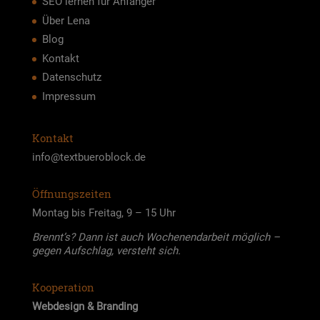
SEO lernen für Anfänger
Über Lena
Blog
Kontakt
Datenschutz
Impressum
Kontakt
info@textbueroblock.de
Öffnungszeiten
Mon­tag bis Frei­tag, 9 – 15 Uhr
Brennt’s? Dann ist auch Wochen­end­ar­beit mög­lich –
gegen Auf­schlag, ver­steht sich.
Kooperation
Web­de­sign & Bran­ding