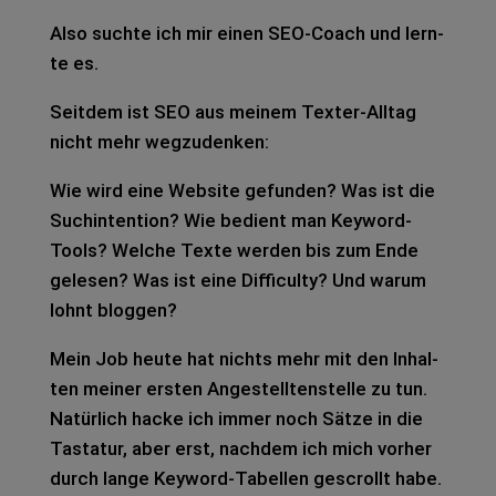
Also such­te ich mir einen SEO-Coach und lern­
te es.
Seit­dem ist SEO aus mei­nem Tex­ter-All­tag
nicht mehr weg­zu­den­ken:
Wie wird eine Web­site gefun­den? Was ist die
Such­in­ten­ti­on? Wie bedient man Key­word-
Tools? Wel­che Texte wer­den bis zum Ende
gele­sen? Was ist eine Dif­fi­cul­ty? Und warum
lohnt blog­gen?
Mein Job heute hat nichts mehr mit den Inhal­
ten mei­ner ers­ten Ange­stell­ten­stel­le zu tun.
Natür­lich hacke ich immer noch Sätze in die
Tas­ta­tur, aber erst, nach­dem ich mich vor­her
durch lange Key­word-Tabel­len gescrollt habe.