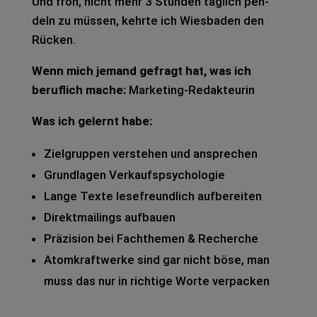
Und froh, nicht mehr 3 Stun­den täg­lich pen­
deln zu müs­sen, kehr­te ich Wies­ba­den den
Rücken.
Wenn mich jemand gefragt hat, was ich
beruf­lich mache:
Mar­ke­ting-Redak­teu­rin
Was ich gelernt habe:
Ziel­grup­pen ver­ste­hen und anspre­chen
Grund­la­gen Ver­kaufs­psy­cho­lo­gie
Lange Texte lese­freund­lich auf­be­rei­ten
Direkt­mai­lings auf­bau­en
Prä­zi­si­on bei Fach­the­men & Recher­che
Atom­kraft­wer­ke sind gar nicht böse, man
muss das nur in rich­ti­ge Worte ver­pa­cken