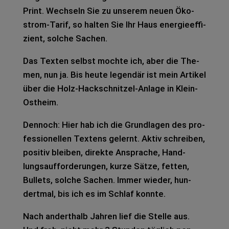
Print. Wech­seln Sie zu unse­rem neuen Öko­
strom-Tarif, so hal­ten Sie Ihr Haus ener­gie­ef­fi­
zi­ent, sol­che Sachen.
Das Tex­ten selbst moch­te ich, aber die The­
men, nun ja. Bis heute legen­där ist mein Arti­kel
über die Holz-Hack­schnit­zel-Anla­ge in Klein-
Ost­heim.
Den­noch: Hier hab ich die Grund­la­gen des pro­
fes­sio­nel­len Tex­tens gelernt. Aktiv schrei­ben,
posi­tiv blei­ben, direk­te Anspra­che, Hand­
lungs­auf­for­de­run­gen, kurze Sätze, fet­ten,
Bul­lets, sol­che Sachen. Immer wie­der, hun­
dert­mal, bis ich es im Schlaf konn­te.
Nach andert­halb Jah­ren lief die Stel­le aus.