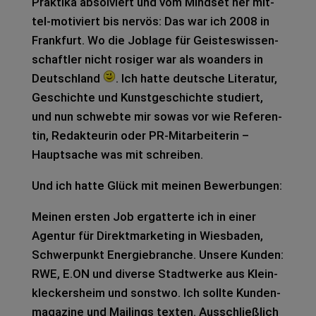
Prak­ti­ka absol­viert und vom Mind­set her mit­
tel-moti­viert bis ner­vös: Das war ich 2008 in
Frank­furt. Wo die Jobla­ge für Geis­tes­wis­sen­
schaft­ler nicht rosi­ger war als woan­ders in
Deutsch­land
. Ich hatte deut­sche Lite­ra­tur,
Geschich­te und Kunst­ge­schich­te stu­diert,
und nun schweb­te mir sowas vor wie Refe­ren­
tin, Redak­teu­rin oder PR-Mit­ar­bei­te­rin –
Haupt­sa­che was mit schrei­ben.
Und ich hatte Glück mit mei­nen Bewer­bun­gen:
Mei­nen ers­ten Job ergat­ter­te ich in einer
Agen­tur für Direkt­mar­ke­ting in Wies­ba­den,
Schwer­punkt Ener­gie­bran­che. Unse­re Kun­den:
RWE, E.ON und diver­se Stadt­wer­ke aus Klein­
kle­ckers­heim und sonst­wo. Ich soll­te Kun­den­
ma­ga­zi­ne und Mai­lings tex­ten. Aus­schließ­lich