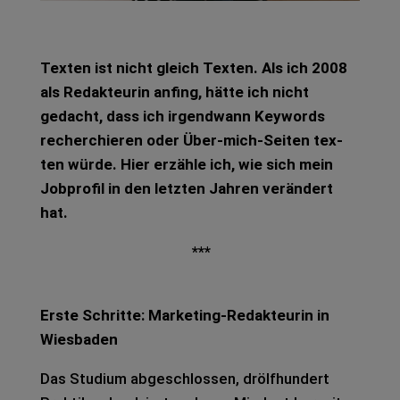
Tex­ten ist nicht gleich Tex­ten. Als ich 2008
als Redak­teu­rin anfing, hätte ich nicht
gedacht, dass ich irgend­wann Key­words
recher­chie­ren oder Über-mich-Sei­ten tex­
ten würde. Hier erzäh­le ich, wie sich mein
Job­pro­fil in den letz­ten Jah­ren ver­än­dert
hat.
***
Erste Schrit­te: Mar­ke­ting-Redak­teu­rin in
Wies­ba­den
Das Stu­di­um abge­schlos­sen, drölf­hun­dert