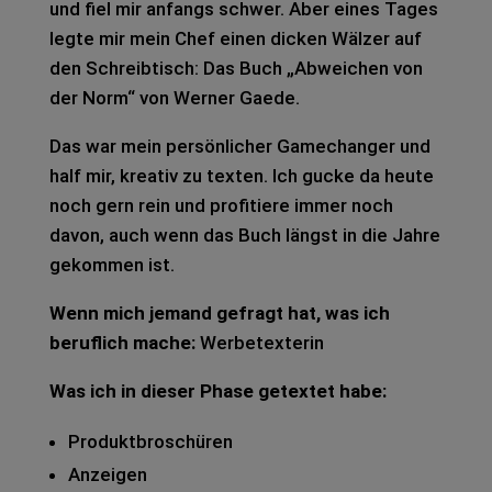
und fiel mir anfangs schwer. Aber eines Tages
legte mir mein Chef einen dicken Wäl­zer auf
den Schreib­tisch: Das Buch „Abwei­chen von
der Norm“ von Wer­ner Gaede.
Das war mein per­sön­li­cher Game­ch­an­ger und
half mir, krea­tiv zu tex­ten. Ich gucke da heute
noch gern rein und pro­fi­tie­re immer noch
davon, auch wenn das Buch längst in die Jahre
gekom­men ist.
Wenn mich jemand gefragt hat, was ich
beruf­lich mache:
Wer­be­tex­te­rin
Was ich in die­ser Phase getex­tet habe:
Pro­dukt­bro­schü­ren
Anzei­gen