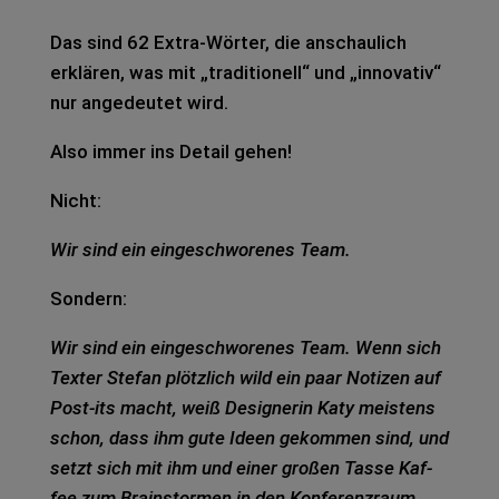
Das sind 62 Extra-Wör­ter, die anschau­lich
erklä­ren, was mit „tra­di­tio­nell“ und „inno­va­tiv“
nur ange­deu­tet wird.
Also immer ins Detail gehen!
Nicht:
Wir sind ein ein­ge­schwo­re­nes Team.
Son­dern:
Wir sind ein ein­ge­schwo­re­nes Team. Wenn sich
Tex­ter Ste­fan plötz­lich wild ein paar Noti­zen auf
Post-its macht, weiß Desi­gne­rin Katy meis­tens
schon, dass ihm gute Ideen gekom­men sind, und
setzt sich mit ihm und einer gro­ßen Tasse Kaf­
fee zum Brain­stor­men in den Kon­fe­renz­raum.