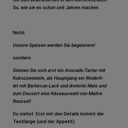
So, wie sie es schon seit Jah­ren machen.
Nicht
Unse­re Spei­sen wer­den Sie begeis­tern!
son­dern
Gön­nen Sie sich erst ein Avo­ca­do-Tar­tar mit
Kokos­zwie­beln, als Haupt­gang ein Rin­der­fi­
let
mit Bar­be­cue-Lack und drei­er­lei Mais und
zum Des­sert eine Käse­aus­wahl von Maît­re
Rous­sel!
Du siehst: Erst mit den Details kommt die
Text­län­ge (und der Appe­tit).