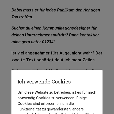
Dabei muss er für jedes Publi­kum den rich­ti­gen
Ton tref­fen.
Suchst du einen Kom­mu­ni­ka­ti­ons­de­si­gner für
dei­nen Unter­neh­mens­auf­tritt? Dann kon­tak­tier
mich gern unter 01234!
Ist viel ange­neh­mer fürs Auge, nicht wahr? Der
zwei­te Text benö­tigt deut­lich mehr Zei­len.
Schau mal, wie­viel Absät­ze ich selbst im Blog
mach. Sel­ten geht einer län­ger als über vier,
Ich verwende Cookies
fünf Zei­len.
Um diese Website zu betreiben, ist es für mich
Prüfe auch mal deine Schrift­grö­ße, wenn du
notwendig Cookies zu verwenden. Einige
Texte ver­län­gern willst. Die wird näm­lich häu­
Cookies sind erforderlich, um die
Funktionalität zu gewährleisten, andere
fig zu klein gewählt, was das Lesen erschwert.