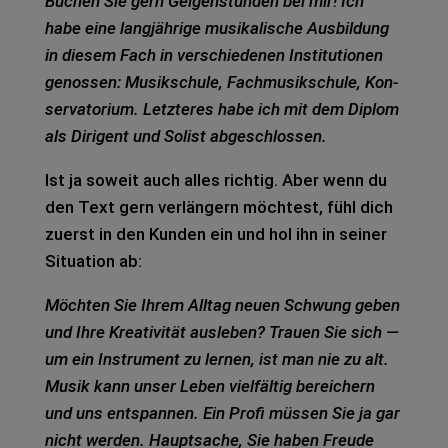
Buchen Sie gern Gei­gen­stun­den bei mir! Ich
habe eine lang­jäh­ri­ge musi­ka­li­sche Aus­bil­dung
in die­sem Fach in ver­schie­de­nen Insti­tu­tio­nen
genos­sen: Musik­schu­le, Fach­mu­sik­schu­le, Kon­
ser­va­to­ri­um. Letz­te­res habe ich mit dem Diplom
als Diri­gent und Solist abge­schlos­sen.
Ist ja soweit auch alles rich­tig. Aber wenn du
den Text gern ver­län­gern möch­test, fühl dich
zuerst in den Kun­den ein und hol ihn in sei­ner
Situa­ti­on ab:
Möch­ten Sie Ihrem All­tag neuen Schwung geben
und Ihre Krea­ti­vi­tät aus­le­ben? Trau­en Sie sich —
um ein Instru­ment zu ler­nen, ist man nie zu alt.
Musik kann unser Leben viel­fäl­tig berei­chern
und uns ent­span­nen. Ein Profi müs­sen Sie ja gar
nicht wer­den. Haupt­sa­che, Sie haben Freu­de