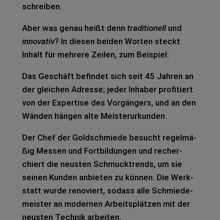
schrei­ben.
Aber was genau heißt denn
tra­di­tio­nell
und
inno­va­tiv
? In die­sen bei­den Wor­ten steckt
Inhalt für meh­re­re Zei­len, zum Bei­spiel:
Das Geschäft befin­det sich seit 45 Jah­ren an
der glei­chen Adres­se; jeder Inha­ber pro­fi­tiert
von der Exper­ti­se des Vor­gän­gers, und an den
Wän­den hän­gen alte Meis­ter­ur­kun­den.
Der Chef der Gold­schmie­de besucht regel­mä­
ßig Mes­sen und Fort­bil­dun­gen und recher­
chiert die neus­ten Schmuck­trends, um sie
sei­nen Kun­den anbie­ten zu kön­nen. Die Werk­
statt wurde reno­viert, sodass alle Schmie­de­
meis­ter an moder­nen Arbeits­plät­zen mit der
neus­ten Tech­nik arbei­ten.