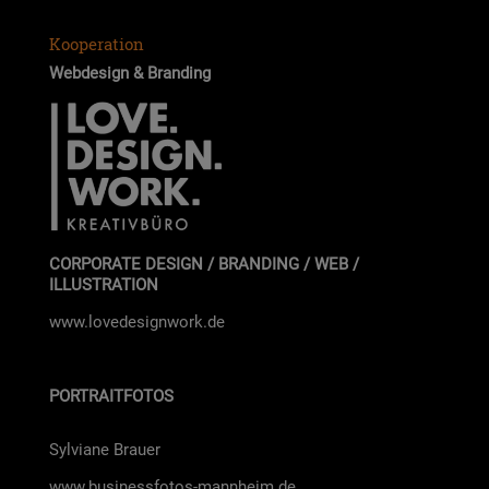
Kooperation
Web­de­sign & Bran­ding
CORPORATE DESIGN / BRANDING / WEB /
ILLUSTRATION
www.lovedesignwork.de
PORTRAITFOTOS
Syl­via­ne Brau­er
www.businessfotos-mannheim.de