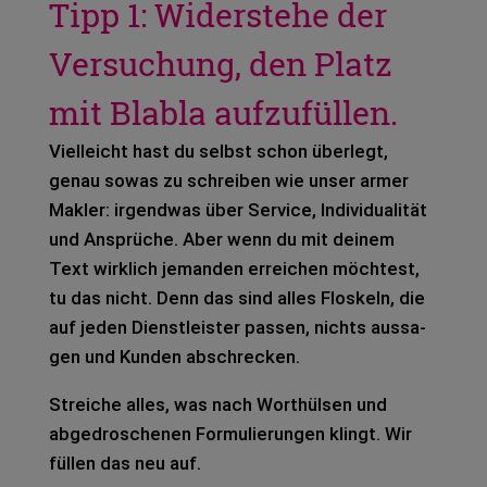
Tipp 1: Widerstehe der
Versuchung, den Platz
mit Blabla aufzufüllen.
Viel­leicht hast du selbst schon über­legt,
genau sowas zu schrei­ben wie unser armer
Mak­ler: irgend­was über Ser­vice, Indi­vi­dua­li­tät
und Ansprü­che. Aber wenn du mit dei­nem
Text wirk­lich jeman­den errei­chen möch­test,
tu das nicht. Denn das sind alles Flos­keln, die
auf jeden Dienst­leis­ter pas­sen, nichts aus­sa­
gen und Kun­den abschre­cken.
Strei­che alles, was nach Wort­hül­sen und
abge­dro­sche­nen For­mu­lie­run­gen klingt. Wir
fül­len das neu auf.