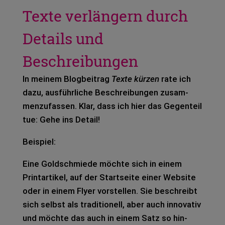
Texte verlängern durch
Details und
Beschreibungen
In mei­nem Blog­bei­trag
Texte kür­zen
rate ich
dazu, aus­führ­li­che Beschrei­bun­gen zusam­
men­zu­fas­sen. Klar, dass ich hier das Gegen­teil
tue: Gehe ins Detail!
Bei­spiel:
Eine Gold­schmie­de möch­te sich in einem
Print­ar­ti­kel, auf der Start­sei­te einer Web­site
oder in einem Flyer vor­stel­len. Sie beschreibt
sich selbst als tra­di­tio­nell, aber auch inno­va­tiv
und möch­te das auch in einem Satz so hin­