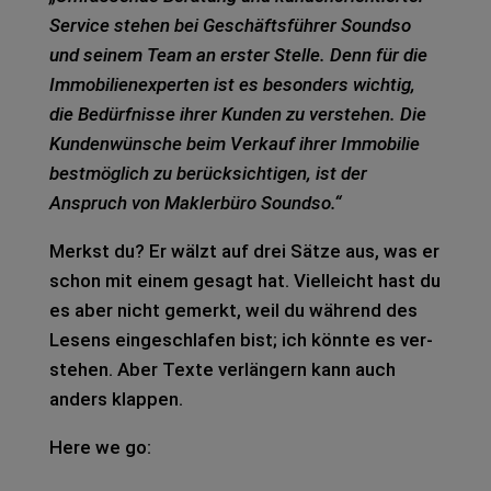
Ser­vice ste­hen bei Geschäfts­füh­rer Sound­so
und sei­nem Team an ers­ter Stel­le. Denn für die
Immo­bi­li­en­ex­per­ten ist es beson­ders wich­tig,
die Bedürf­nis­se ihrer Kun­den zu ver­ste­hen. Die
Kun­den­wün­sche beim Ver­kauf ihrer Immo­bi­lie
best­mög­lich zu berück­sich­ti­gen, ist der
Anspruch von Mak­ler­bü­ro Sound­so.“
Merkst du? Er wälzt auf drei Sätze aus, was er
schon mit einem gesagt hat. Viel­leicht hast du
es aber nicht gemerkt, weil du wäh­rend des
Lesens ein­ge­schla­fen bist; ich könn­te es ver­
ste­hen. Aber Texte ver­län­gern kann auch
anders klap­pen.
Here we go: