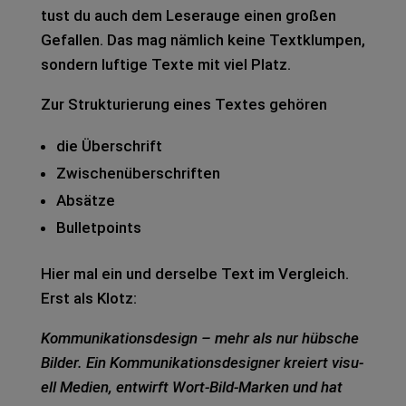
tust du auch dem Leser­au­ge einen gro­ßen
Gefal­len. Das mag näm­lich keine Text­klum­pen,
son­dern luf­ti­ge Texte mit viel Platz.
Zur Struk­tu­rie­rung eines Tex­tes gehö­ren
die Über­schrift
Zwi­schen­über­schrif­ten
Absät­ze
Bul­let­points
Hier mal ein und der­sel­be Text im Ver­gleich.
Erst als Klotz:
Kom­mu­ni­ka­ti­ons­de­sign – mehr als nur hüb­sche
Bil­der. Ein Kom­mu­ni­ka­ti­ons­de­si­gner
kre­iert visu­
ell Medi­en, ent­wirft Wort-Bild-Mar­ken und hat