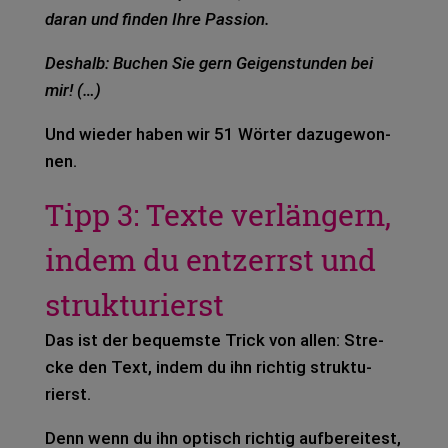
daran und fin­den Ihre Pas­si­on.
Des­halb:
Buchen Sie gern Gei­gen­stun­den bei
mir! (…)
Und wie­der haben wir 51 Wör­ter dazu­ge­won­
nen.
Tipp 3: Texte verlängern,
indem du entzerrst und
strukturierst
Das ist der bequems­te Trick von allen: Stre­
cke den Text, indem du ihn rich­tig struk­tu­
rierst.
Denn wenn du ihn optisch rich­tig auf­be­rei­test,