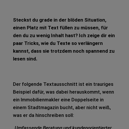
Steckst du grade in der blö­den Situa­ti­on,
einen Platz mit Text fül­len zu müs­sen, für
den du zu wenig Inhalt hast? Ich zeige dir ein
paar Tricks, wie du Texte so ver­län­gern
kannst, dass sie trotz­dem noch span­nend zu
lesen sind.
Der fol­gen­de Text­aus­schnitt ist ein trau­ri­ges
Bei­spiel dafür, was dabei her­aus­kommt, wenn
ein Immo­bi­li­en­mak­ler eine Dop­pel­sei­te in
einem Stadt­ma­ga­zin bucht, aber nicht weiß,
was er da hin­schrei­ben soll:
„Umfas­sen­de Bera­tung und kun­den­ori­en­tier­ter