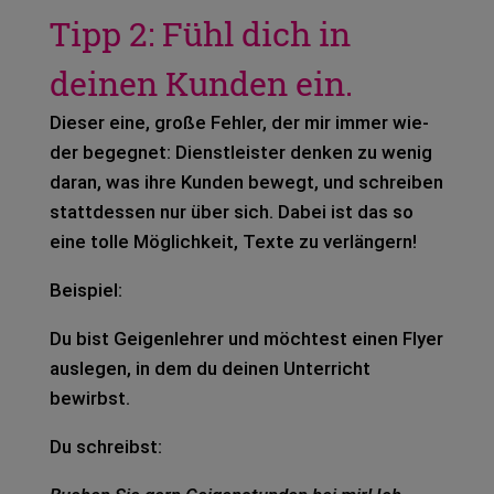
Tipp 2: Fühl dich in
deinen Kunden ein.
Die­ser eine, große Feh­ler, der mir immer wie­
der begeg­net: Dienst­leis­ter den­ken zu wenig
daran, was ihre Kun­den bewegt, und schrei­ben
statt­des­sen nur über sich. Dabei ist das so
eine tolle Mög­lich­keit, Texte zu ver­län­gern!
Bei­spiel:
Du bist Gei­gen­leh­rer und möch­test einen Flyer
aus­le­gen, in dem du dei­nen Unter­richt
bewirbst.
Du schreibst: