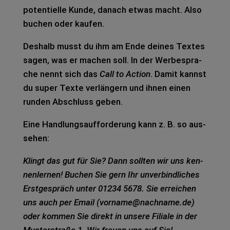
poten­ti­el­le Kunde, danach etwas macht. Also
buchen oder kau­fen.
Des­halb musst du ihm am Ende dei­nes Tex­tes
sagen, was er machen soll. In der Wer­be­spra­
che nennt sich das
Call to Action
. Damit kannst
du super Texte ver­län­gern und ihnen einen
run­den Abschluss geben.
Eine Hand­lungs­auf­for­de­rung kann z. B. so aus­
se­hen:
Klingt das gut für Sie? Dann soll­ten wir uns ken­
nen­ler­nen! Buchen Sie gern Ihr unver­bind­li­ches
Erst­ge­spräch unter 01234 5678. Sie errei­chen
uns auch per Email (vorname@nachname.de)
oder kom­men Sie direkt in unse­re Filia­le in der
Mus­ter­stra­ße 1. Wir freu­en uns auf Sie!