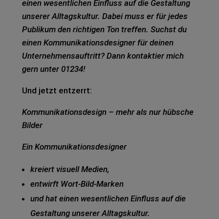
einen wesent­li­chen Ein­fluss auf die Gestal­tung
unse­rer All­tags­kul­tur. Dabei muss er für jedes
Publi­kum den rich­ti­gen Ton tref­fen.
Suchst du
einen Kom­mu­ni­ka­ti­ons­de­si­gner für dei­nen
Unter­neh­mens­auf­tritt? Dann kon­tak­tier mich
gern unter 01234!
Und jetzt ent­zerrt:
Kom­mu­ni­ka­ti­ons­de­sign – mehr als nur hüb­sche
Bil­der
Ein Kom­mu­ni­ka­ti­ons­de­si­gner
kre­iert visu­ell Medi­en,
ent­wirft Wort-Bild-Mar­ken
und hat einen wesent­li­chen Ein­fluss auf die
Gestal­tung unse­rer All­tags­kul­tur.