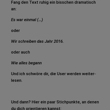
Fang den Text ruhig ein biss­chen dra­ma­tisch
an:
Es war ein­mal (…)
oder
Wir schrei­ben das Jahr 2016.
oder auch
Wie alles begann
Und ich schwö­re dir, die User wer­den wei­ter­
le­sen.
Und dann? Hier ein paar Stich­punk­te, an denen
du dich ori­en­tie­ren kannst: