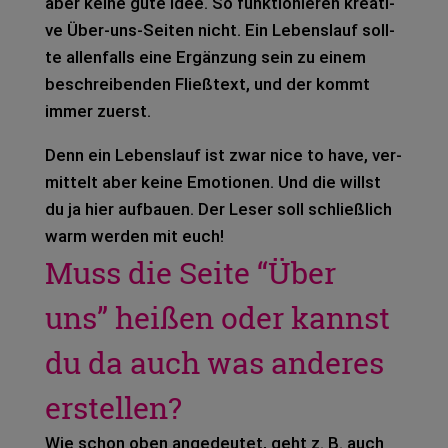
aber keine gute Idee. So funk­tio­nie­ren krea­ti­
ve Über-uns-Sei­ten nicht. Ein Lebens­lauf soll­
te allen­falls eine Ergän­zung sein zu einem
beschrei­ben­den Fließ­text, und der kommt
immer zuerst.
Denn ein Lebens­lauf ist zwar nice to have, ver­
mit­telt aber keine Emo­tio­nen. Und die willst
du ja hier auf­bau­en. Der Leser soll schließ­lich
warm wer­den mit euch!
Muss die Seite “Über
uns” heißen oder kannst
du da auch was anderes
erstellen?
Wie schon oben ange­deu­tet, geht z. B. auch