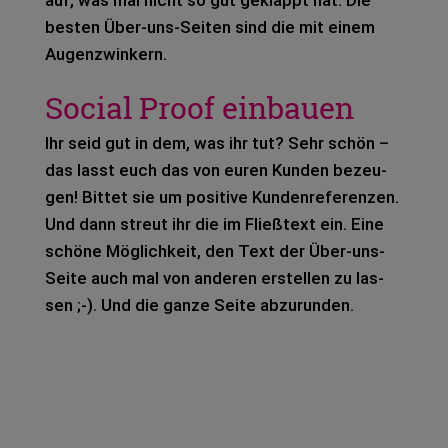
bes­ten Über-uns-Sei­ten sind die mit einem
Augen­zwin­kern.
Social Proof einbauen
Ihr seid gut in dem, was ihr tut? Sehr schön –
das lasst euch das von euren Kun­den bezeu­
gen! Bit­tet sie um posi­ti­ve Kun­den­re­fe­ren­zen.
Und dann streut ihr die im Fließ­text ein. Eine
schö­ne Mög­lich­keit, den Text der Über-uns-
Seite auch mal von ande­ren erstel­len zu las­
sen ;-). Und die ganze Seite abzu­run­den.