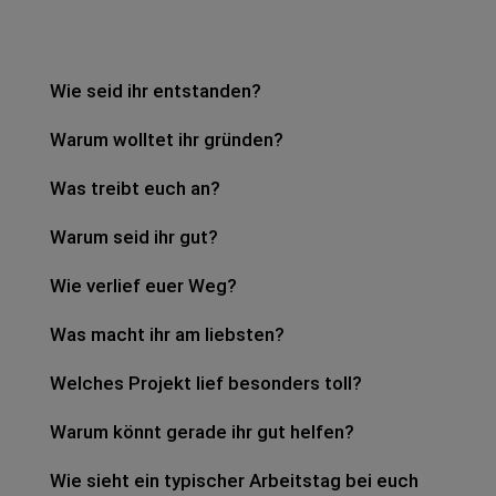
Wie seid ihr ent­stan­den?
Warum woll­tet ihr grün­den?
Was treibt euch an?
Warum seid ihr gut?
Wie ver­lief euer Weg?
Was macht ihr am liebs­ten?
Wel­ches Pro­jekt lief beson­ders toll?
Warum könnt gera­de ihr gut hel­fen?
Wie sieht ein typi­scher Arbeits­tag bei euch