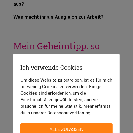
aus?
Was macht ihr als Aus­gleich zur Arbeit?
Mein Geheimtipp: so
schreiben, dass jeder
Ich verwende Cookies
euch sympathisch findet
Um diese Website zu betreiben, ist es für mich
Um eine gute Über-uns-Seite zu schrei­ben,
notwendig Cookies zu verwenden. Einige
musst du auf eine bestimm­te Zutat ach­ten,
Cookies sind erforderlich, um die
wie die­ser — etwas über­spitz­te 😉 — Bei­spiel­
Funktionalität zu gewährleisten, andere
brauche ich für meine Statistik. Mehr erfährst
text im Ver­gleich zeigt:
du in unserer Datenschutzerklärung.
Hi, wir sind Insta­Mas­ters! Mit unse­ren Sales-
Tricks gewinnst du monat­lich an die 300 neue
ALLE ZULASSEN