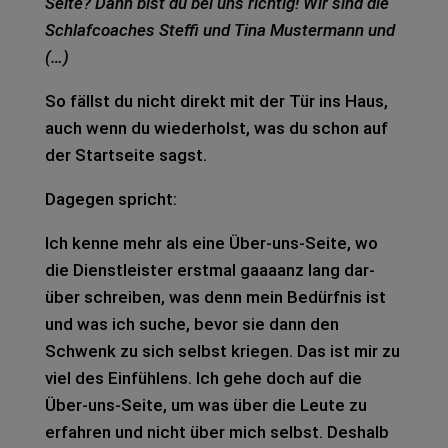
Seite? Dann bist du bei uns rich­tig! Wir sind die
Schlaf­coa­ches Stef­fi und Tina Mus­ter­mann und
(…)
So fällst du nicht direkt mit der Tür ins Haus,
auch wenn du wie­der­holst, was du schon auf
der Start­sei­te sagst.
Dage­gen spricht:
Ich kenne mehr als eine Über-uns-Seite, wo
die Dienst­leis­ter erst­mal gaaa­anz lang dar­
über schrei­ben, was denn mein Bedürf­nis ist
und was ich suche, bevor sie dann den
Schwenk zu sich selbst krie­gen. Das ist mir zu
viel des Ein­füh­lens. Ich gehe doch auf die
Über-uns-Seite, um was über die Leute zu
erfah­ren und nicht über mich selbst. Des­halb