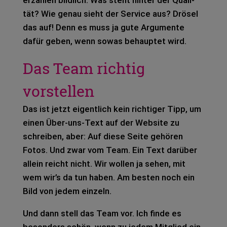
tät? Wie genau sieht der Ser­vice aus? Drö­sel
das auf! Denn es muss ja gute Argu­men­te
dafür geben, wenn sowas behaup­tet wird.
Das Team richtig
vorstellen
Das ist jetzt eigent­lich kein rich­ti­ger Tipp, um
einen Über-uns-Text auf der Web­site zu
schrei­ben, aber: Auf diese Seite gehö­ren
Fotos. Und zwar vom Team. Ein Text dar­über
allein reicht nicht. Wir wol­len ja sehen, mit
wem wir’s da tun haben. Am bes­ten noch ein
Bild von jedem ein­zeln.
Und dann stell das Team vor. Ich finde es
beson­ders schön, wenn zu jedem Mit­glied ein