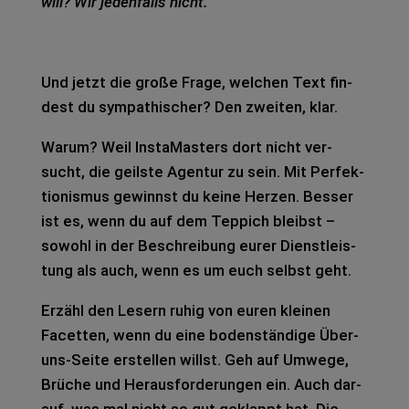
will? Wir jeden­falls nicht.
Und jetzt die große Frage, wel­chen Text fin­
dest du sym­pa­thi­scher? Den zwei­ten, klar.
Warum? Weil Insta­Mas­ters dort nicht ver­
sucht, die geils­te Agen­tur zu sein. Mit Per­fek­
tio­nis­mus gewinnst du keine Her­zen. Bes­ser
ist es, wenn du auf dem Tep­pich bleibst –
sowohl in der Beschrei­bung eurer Dienst­leis­
tung als auch, wenn es um euch selbst geht.
Erzähl den Lesern ruhig von euren klei­nen
Facet­ten, wenn du eine boden­stän­di­ge Über-
uns-Seite erstel­len willst. Geh auf Umwe­ge,
Brü­che und Her­aus­for­de­run­gen ein. Auch dar­
auf, was mal nicht so gut geklappt hat. Die