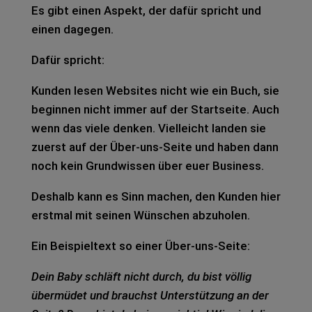
Es gibt einen Aspekt, der dafür spricht und
einen dage­gen.
Dafür spricht:
Kun­den lesen Web­sites nicht wie ein Buch, sie
begin­nen nicht immer auf der Start­sei­te. Auch
wenn das viele den­ken. Viel­leicht lan­den sie
zuerst auf der Über-uns-Seite und haben dann
noch kein Grund­wis­sen über euer Busi­ness.
Des­halb kann es Sinn machen, den Kun­den hier
erst­mal mit sei­nen Wün­schen abzu­ho­len.
Ein Bei­spiel­text so einer Über-uns-Seite:
Dein Baby schläft nicht durch, du bist völ­lig
über­mü­det und brauchst Unter­stüt­zung an der