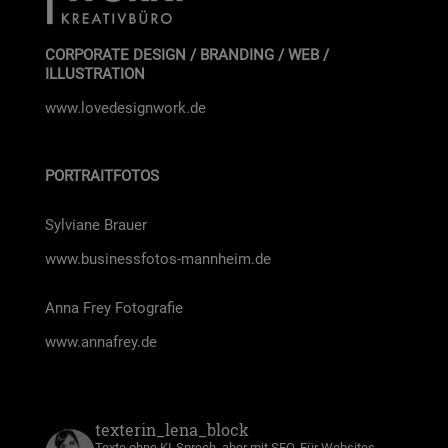
CORPORATE DESIGN / BRANDING / WEB /
ILLUSTRATION
www.lovedesignwork.de
PORTRAITFOTOS
Syl­via­ne Brau­er
www.businessfotos-mannheim.de
Anna Frey Foto­gra­fie
www.annafrey.de
texterin_lena_block
Texte ohne KI-Sprech, aber mit SEO. Für Websites,