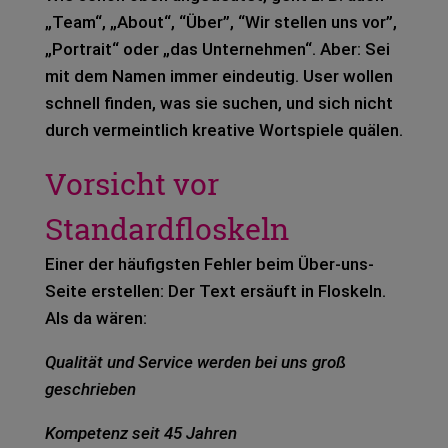
„Team“, „About“, “Über”, “Wir stel­len uns vor”,
„Por­trait“ oder „das Unter­neh­men“. Aber: Sei
mit dem Namen immer ein­deu­tig. User wol­len
schnell fin­den, was sie suchen, und sich nicht
durch ver­meint­lich krea­ti­ve Wort­spie­le quä­len.
Vorsicht vor
Standardfloskeln
Einer der häu­figs­ten Feh­ler beim Über-uns-
Seite erstel­len: Der Text ersäuft in Flos­keln.
Als da wären:
Qua­li­tät und Ser­vice wer­den bei uns groß
geschrie­ben
Kom­pe­tenz seit 45 Jah­ren