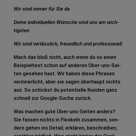
Wir sind immer für Sie da
Deine indi­vi­du­el­len Wün­sche sind uns am wich­
tigs­ten
Wir sind ver­läss­lich, freund­lich und pro­fes­sio­nell
Mach das bloß nicht, auch wenn du so einen
Bei­spiel­text schon auf ande­ren Über-uns-Sei­
ten gese­hen hast. Wir haben diese Phra­sen
ver­in­ner­licht, aber sie sagen über­haupt nichts
aus. So schickst du poten­ti­el­le Kun­den ganz
schnell zur Goog­le-Suche zurück.
Was machen gute Über-uns-Sei­ten anders?
Sie fas­sen nichts in Flos­keln zusam­men, son­
dern gehen ins Detail; erklä­ren, beschrei­ben,
erzäh­len bild­lich. Was steht hin­ter der Qua­li­