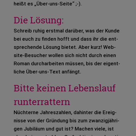
heißt es „Über-uns-Seite“ ;-).
Die Lösung:
Schreib ruhig erst­mal dar­über, was der Kunde
bei euch zu fin­den hofft und dass ihr die ent­
spre­chen­de Lösung bie­tet. Aber kurz! Web­
site-Besu­cher wol­len sich nicht durch einen
Roman durch­ar­bei­ten müs­sen, bis der eigent­
li­che Über-uns-Text anfängt.
Bitte keinen Lebenslauf
runterrattern
Nüch­ter­ne Jah­res­zah­len, dahin­ter die Ereig­
nis­se von der Grün­dung bis zum zwan­zig­jäh­ri­
gen Jubi­lä­um und gut ist? Machen viele, ist