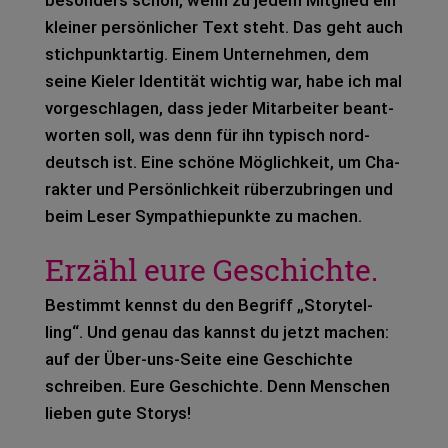
klei­ner per­sön­li­cher Text steht. Das geht auch
stich­punkt­ar­tig. Einem Unter­neh­men, dem
seine Kie­ler Iden­ti­tät wich­tig war, habe ich mal
vor­ge­schla­gen, dass jeder Mit­ar­bei­ter beant­
wor­ten soll, was denn für ihn typisch nord­
deutsch ist. Eine schö­ne Mög­lich­keit, um Cha­
rak­ter und Per­sön­lich­keit rüber­zu­brin­gen und
beim Leser Sym­pa­thie­punk­te zu machen.
Erzähl eure Geschichte.
Bestimmt kennst du den Begriff „Sto­rytel­
ling“. Und genau das kannst du jetzt machen:
auf der Über-uns-Seite eine Geschich­te
schrei­ben. Eure Geschich­te. Denn Men­schen
lie­ben gute Sto­rys!