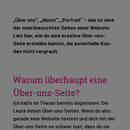
„Über uns“, „About“, „Por­trait“ – das ist eine
der meist­be­such­ten Sei­ten einer Web­site.
Lies hier, wie du eine krea­ti­ve Über-uns-
Seite erstel­len kannst, die poten­ti­el­le Kun­
den nicht ver­grault.
Warum überhaupt eine
Über-uns-Seite?
Ich hab’s im Teaser bereits ange­ris­sen: Die
Leute lie­ben Über-uns-Sei­ten. Wenn du also
gera­de eine Web­site tex­test und dich mit der
Über-uns-Seite so schwer tust, dass du sie