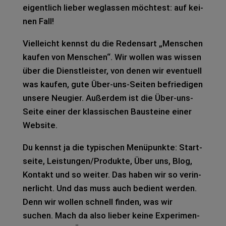
eigent­lich lie­ber weg­las­sen möch­test: auf kei­
nen Fall!
Viel­leicht kennst du die Redens­art „Men­schen
kau­fen von Men­schen“. Wir wol­len was wis­sen
über die Dienst­leis­ter, von denen wir even­tu­ell
was kau­fen, gute Über-uns-Sei­ten befrie­di­gen
unse­re Neu­gier. Außer­dem ist die Über-uns-
Seite einer der klas­si­schen Bau­stei­ne einer
Web­site.
Du kennst ja die typi­schen Menü­punk­te: Start­
sei­te, Leistungen/Produkte, Über uns, Blog,
Kon­takt und so wei­ter. Das haben wir so ver­in­
ner­licht. Und das muss auch bedient wer­den.
Denn wir wol­len schnell fin­den, was wir
suchen. Mach da also lie­ber keine Expe­ri­men­